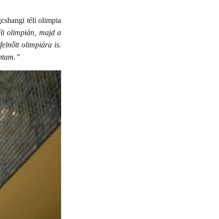
shangi téli olimpia
li olimpián, majd a
elnőtt olimpiára is.
aptam.”