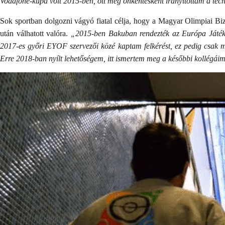
Vodafone-kupa volt 2015-ben, ott még önkéntesként irányítottam a tec
Sok sportban dolgozni vágyó fiatal célja, hogy a Magyar Olimpiai Bi
után válhatott valóra.
„2015-ben Bakuban rendezték az Európa Játékok
2017-es győri EYOF szervezői közé kaptam felkérést, ez pedig csak mé
Erre 2018-ban nyílt lehetőségem, itt ismertem meg a későbbi kollégáima