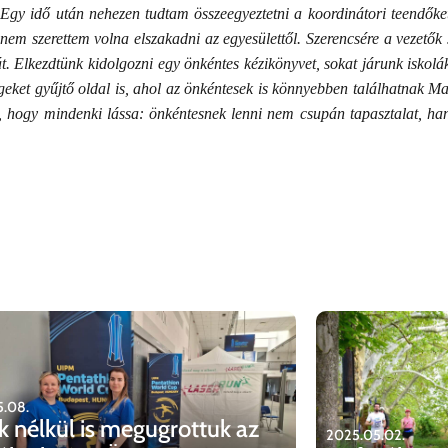
„
Egy idő után nehezen tudtam összeegyeztetni a koordinátori teendőke
m szerettem volna elszakadni az egyesülettől. Szerencsére a vezetők 
. Elkezdtünk kidolgozni egy önkéntes kézikönyvet, sokat járunk iskolá
égeket gyűjtő oldal is, ahol az önkéntesek is könnyebben találhatnak M
 hogy mindenki lássa: önkéntesnek lenni nem csupán tapasztalat, han
.08.
k nélkül is megugrottuk az
2025.05.02.