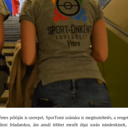
 pólóján is szerepel, SporTomi számára is megtiszteltetés, a renge
tori feladatokra, ám annál többet mesélt útjai során mindenkinek,