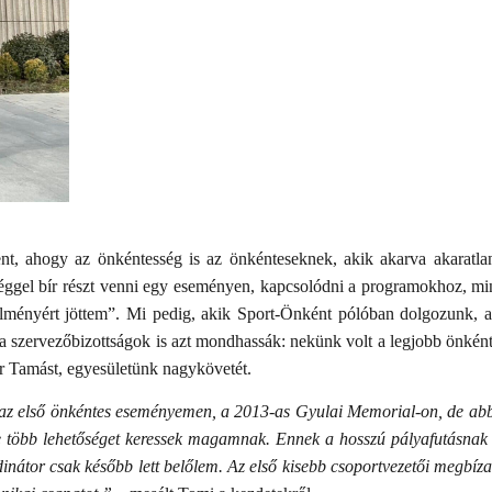
t, ahogy az önkéntesség is az önkénteseknek, akik akarva akaratla
éggel bír részt venni egy eseményen, kapcsolódni a programokhoz, mi
 élményért jöttem”. Mi pedig, akik Sport-Önként pólóban dolgozunk,
 a szervezőbizottságok is azt mondhassák: nekünk volt a legjobb önké
or Tamást, egyesületünk nagykövetét.
em az első önkéntes eseményemen, a 2013-as Gyulai Memorial-on, de ab
e több lehetőséget keressek magamnak. Ennek a hosszú pályafutásnak 
inátor csak később lett belőlem. Az első kisebb csoportvezetői megbíz