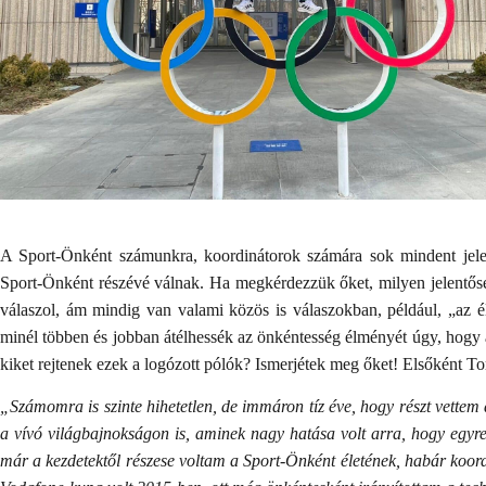
A Sport-Önként számunkra, koordinátorok számára sok mindent jelen
Sport-Önként részévé válnak. Ha megkérdezzük őket, milyen jelentős
válaszol, ám mindig van valami közös is válaszokban, például, „az
minél többen és jobban átélhessék az önkéntesség élményét úgy, hogy
kiket rejtenek ezek a logózott pólók? Ismerjétek meg őket! Elsőként T
„Számomra is szinte hihetetlen, de immáron tíz éve, hogy részt vett
a vívó világbajnokságon is, aminek nagy hatása volt arra, hogy egyr
már a kezdetektől részese voltam a Sport-Önként életének, habár koord