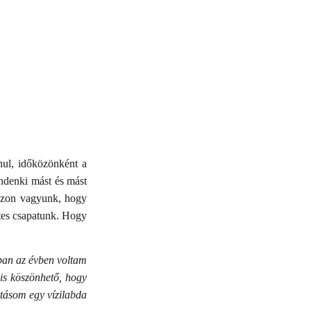
nul, időközönként a
ndenki mást és mást
 azon vagyunk, hogy
ntes csapatunk. Hogy
ban az évben voltam
is köszönhető, hogy
atásom egy vízilabda