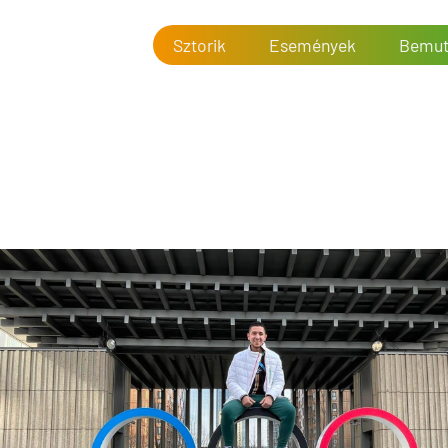
Sztorik
Események
Bemut