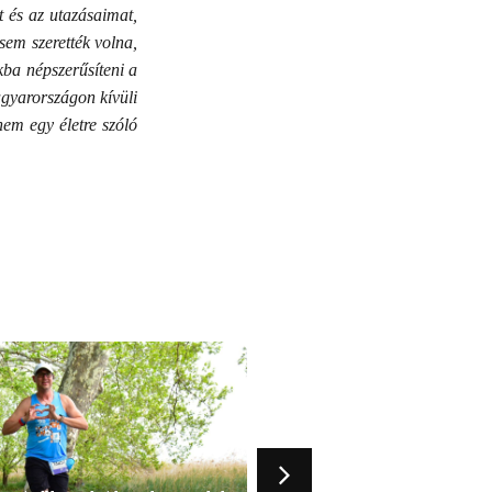
t és az utazásaimat,
sem szerették volna,
kba népszerűsíteni a
agyarországon kívüli
em egy életre szóló
2025.04.10.
Túrázz velünk!