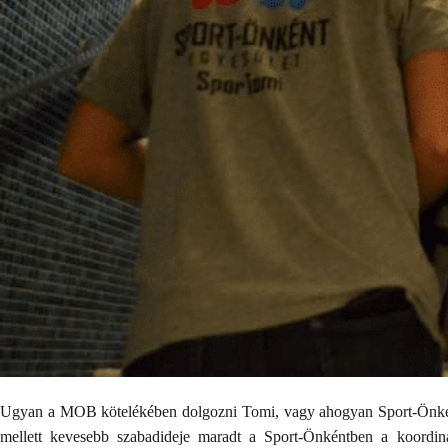
Ugyan a MOB kötelékében dolgozni Tomi, vagy ahogyan Sport-Önkéntes
mellett kevesebb szabadideje maradt a Sport-Önkéntben a koordiná