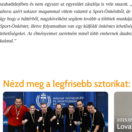
szabadidejében és nem egyszer az egyesület zászlója is vele utazott. 
ahova azért sokszor magammal vittem valamit a Sport-Önkéntből, de ne
így hogy a háttérből, nagykövetként segítem tovább a többiek munkáját
Sport-Önkéntet, illetve folyamatban van egy külföldi önkéntes lehetős
lehetőségeket. Az élményeimet szeretném minél több embernek átadni,
kaland.”
Nézd meg a legfrisebb sztorikat:
2025.05
Lova