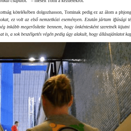
hnikai csapatot.”
– mesélt Tomi a kezdetekről.
zottság kötelékében dolgozhasson, Tominak pedig ez az álom a phjongc
at, ez volt az első nemzetközi eseményen. Ezután jártam ifjúsági té
g inkább megerősítette bennem, hogy önkéntesként szeretnék kijutni f
t is, a sok beszélgetés végén pedig úgy alakult, hogy állásajánlatot k