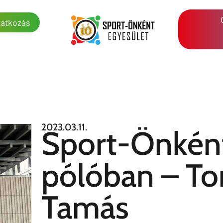
atkozás
2023.03.11.
Sport-Önkén
pólóban – To
Tamás