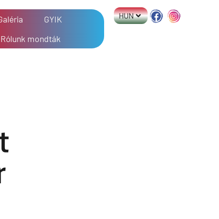
HUN
Galéria
GYIK
Rólunk mondták
t
r