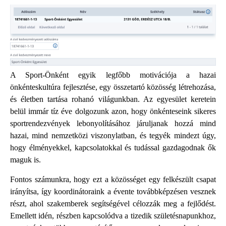
A Sport-Önként egyik legfőbb motivációja a hazai
önkénteskultúra fejlesztése, egy összetartó közösség létrehozása,
és életben tartása rohanó világunkban. Az egyesület keretein
belül immár tíz éve dolgozunk azon, hogy önkénteseink sikeres
sportrendezvények lebonyolításához járuljanak hozzá mind
hazai, mind nemzetközi viszonylatban, és tegyék mindezt úgy,
hogy élményekkel, kapcsolatokkal és tudással gazdagodnak ők
maguk is.
Fontos számunkra, hogy ezt a közösséget egy felkészült csapat
irányítsa, így koordinátoraink a évente továbbképzésen vesznek
részt, ahol szakemberek segítségével célozzák meg a fejlődést.
Emellett idén, részben kapcsolódva a tizedik születésnapunkhoz,