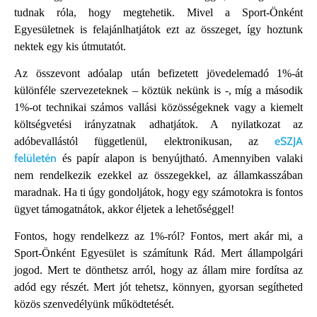
tudnak róla, hogy megtehetik. Mivel a Sport-Önként
Egyesületnek is felajánlhatjátok ezt az összeget, így hoztunk
nektek egy kis útmutatót.
Az összevont adóalap után befizetett jövedelemadó 1%-át
különféle szervezeteknek – köztük nekünk is -, míg a második
1%-ot technikai számos vallási közösségeknek vagy a kiemelt
költségvetési irányzatnak adhatjátok. A nyilatkozat az
eSZJA
adóbevallástól függetlenül, elektronikusan, az
felületén
és papír alapon is benyújtható.
Amennyiben valaki
nem rendelkezik ezekkel az összegekkel, az államkasszában
maradnak. Ha ti úgy gondoljátok, hogy egy számotokra is fontos
ügyet támogatnátok, akkor éljetek a lehetőséggel!
Fontos, hogy rendelkezz az 1%-ról? Fontos, mert akár mi, a
Sport-Önként Egyesület is számítunk Rád. Mert állampolgári
jogod. Mert te dönthetsz arról, hogy az állam mire fordítsa az
adód egy részét. Mert jót tehetsz, könnyen, gyorsan segítheted
közös szenvedélyünk működtetését.