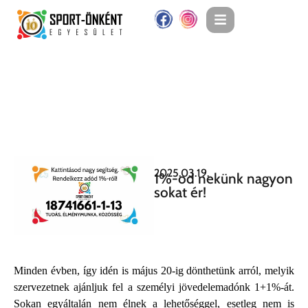
2025.03.19.
1%-od nekünk nagyon
sokat ér!
Minden évben, így idén is május 20-ig dönthetünk arról, melyik
szervezetnek ajánljuk fel a személyi jövedelemadónk 1+1%-át.
Sokan egyáltalán nem élnek a lehetőséggel, esetleg nem is