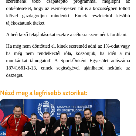
szeretnénk több csapatépítő programmal meglepni az
önkénteseket, hogy az eseményeken túl is a közösségben töltött
idővel gazdagodjon mindenki. Ennek részleteiről később
tájékoztatunk titeket.
A beérkező felajánlásokat ezekre a célokra szeretnénk fordítani.
Ha még nem döntötted el, kinek szeretnéd adni az 1%-odat vagy
ha még nem rendelkeztél róla, köszönjük, ha idén a mi
munkánkat támogatod! A Sport-Önként Egyesület adószáma
18741661-1-13, ennek segítségével ajánlhatod nekünk az
összeget.
Nézd meg a legfrisebb sztorikat:
202
Lo