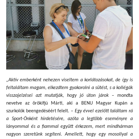
„Aktív emberként nehezen viseltem a korlátozásokat, de így is
feltaláltam magam, elkezdtem gyakorolni a sütést, s a kollégák
visszajelzései azt mutatják, hogy jó úton járok
– mondta
nevetve az örökifjú Márti, aki a BENU Magyar Kupán a
szurkolók beengedéséért felelt.
– Egy évvel ezelőtt találtam rá
a Sport-Önként hirdetésére, azóta a legtöbb eseményre a
lányommal és a fiammal együtt érkezem, mert mindhárman
nagyon szeretünk segíteni. Amellett, hogy egy mosollyal a