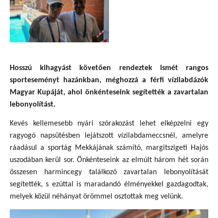
Hosszú kihagyást követően rendeztek ismét rangos
sporteseményt hazánkban, méghozzá a férfi vízilabdázók
Magyar Kupáját, ahol önkénteseink segítették a zavartalan
lebonyolítást.
Kevés kellemesebb nyári szórakozást lehet elképzelni egy
ragyogó napsütésben lejátszott vízilabdameccsnél, amelyre
ráadásul a sportág Mekkájának számító, margitszigeti Hajós
uszodában kerül sor. Önkénteseink az elmúlt három hét során
összesen harmincegy találkozó zavartalan lebonyolítását
segítették, s ezúttal is maradandó élményekkel gazdagodtak,
melyek közül néhányat örömmel osztottak meg velünk.