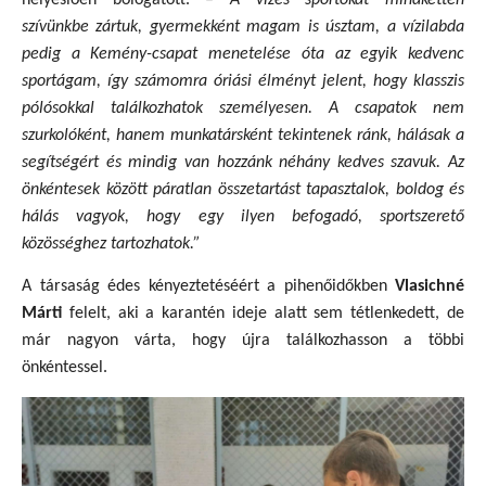
szívünkbe zártuk, gyermekként magam is úsztam, a vízilabda
pedig a Kemény-csapat menetelése óta az egyik kedvenc
sportágam, így számomra óriási élményt jelent, hogy klasszis
pólósokkal találkozhatok személyesen. A csapatok nem
szurkolóként, hanem munkatársként tekintenek ránk, hálásak a
segítségért és mindig van hozzánk néhány kedves szavuk. Az
önkéntesek között páratlan összetartást tapasztalok, boldog és
hálás vagyok, hogy egy ilyen befogadó, sportszerető
közösséghez tartozhatok.”
A társaság édes kényeztetéséért a pihenőidőkben
Vlasichné
Márti
felelt, aki a karantén ideje alatt sem tétlenkedett, de
már nagyon várta, hogy újra találkozhasson a többi
önkéntessel.