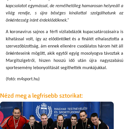
kapcsolatot egymással, de remélhetőleg hamarosan helyreáll a
világ rendje, s újra bőséges kínálattal szolgálhatunk az
önkéntesség iránt érdeklődőknek.”
A koronavírus sajnos a férfi vízilabdázók kupacsatározásaira is
kihatással volt, így az elődöntőket és a finálét elhalasztotta a
szervezőbizottság, ám ennek ellenére csodálatos három hét áll
önkénteseink mögött, akik egytől egyig mosolyogva távoztak a
Margitszigetről, hiszen hosszú idő után újra nagyszabású
sportesemény lebonyolítását segíthették munkájukkal.
(fotó: m4sport.hu)
Nézd meg a legfrisebb sztorikat:
202