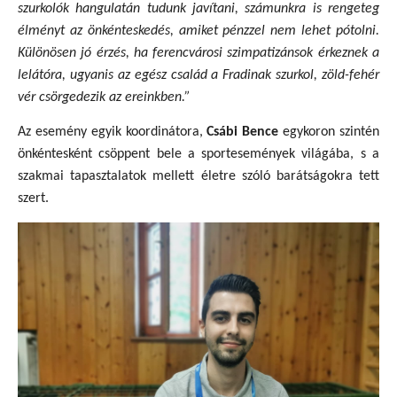
szurkolók hangulatán tudunk javítani, számunkra is rengeteg
élményt az önkénteskedés, amiket pénzzel nem lehet pótolni.
Különösen jó érzés, ha ferencvárosi szimpatizánsok érkeznek a
lelátóra, ugyanis az egész család a Fradinak szurkol, zöld-fehér
vér csörgedezik az ereinkben.”
Az esemény egyik koordinátora,
Csábi Bence
egykoron szintén
önkéntesként csöppent bele a sportesemények világába, s a
szakmai tapasztalatok mellett életre szóló barátságokra tett
szert.