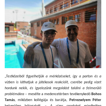
„Testközelből figyelhetjük a mérkőzéseket, így a parton és a
vízben is láthatjuk a játékosok reakcióit, cserébe pedig vizet
hordunk nekik, és igyekszünk megoldást találni a felmerülő
problémákra
– mesélte a medencetérben tevékenykedő
Bohos
Tamás
, miközben kollégája és barátja,
Petrezselyem Péter
helyeslően bólogatott.
– A vizes sportokat mindketten