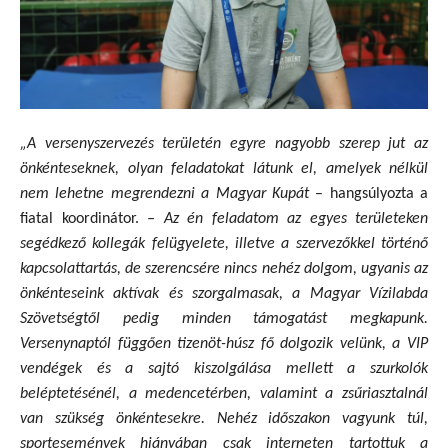
„A versenyszervezés területén egyre nagyobb szerep jut az
önkénteseknek, olyan feladatokat látunk el, amelyek nélkül
nem lehetne megrendezni a Magyar Kupát
– hangsúlyozta a
fiatal koordinátor.
– Az én feladatom az egyes területeken
segédkező kollegák felügyelete, illetve a szervezőkkel történő
kapcsolattartás, de szerencsére nincs nehéz dolgom, ugyanis az
önkénteseink aktívak és szorgalmasak, a Magyar Vízilabda
Szövetségtől pedig minden támogatást megkapunk.
Versenynaptól függően tizenöt-húsz fő dolgozik velünk, a VIP
vendégek és a sajtó kiszolgálása mellett a szurkolók
beléptetésénél, a medencetérben, valamint a zsűriasztalnál
van szükség önkéntesekre. Nehéz időszakon vagyunk túl,
sportesemények hiányában csak interneten tartottuk a