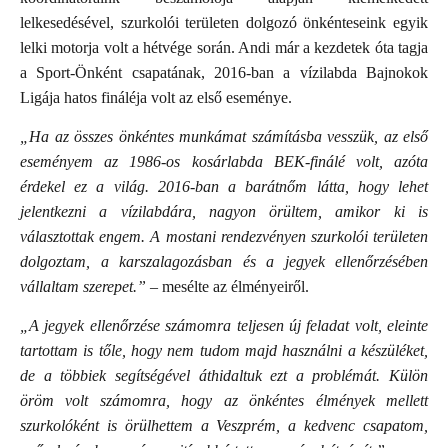
lelkesedésével, szurkolói területen dolgozó önkénteseink egyik
lelki motorja volt a hétvége során. Andi már a kezdetek óta tagja
a Sport-Önként csapatának, 2016-ban a vízilabda Bajnokok
Ligája hatos fináléja volt az első eseménye.
„Ha az összes önkéntes munkámat számításba vesszük, az első
eseményem az 1986-os kosárlabda BEK-finálé volt, azóta
érdekel ez a világ. 2016-ban a barátnőm látta, hogy lehet
jelentkezni a vízilabdára, nagyon örültem, amikor ki is
választottak engem. A mostani rendezvényen szurkolói területen
dolgoztam, a karszalagozásban és a jegyek ellenőrzésében
vállaltam szerepet.”
– mesélte az élményeiről.
„A jegyek ellenőrzése számomra teljesen új feladat volt, eleinte
tartottam is tőle, hogy nem tudom majd használni a készüléket,
de a többiek segítségével áthidaltuk ezt a problémát. Külön
öröm volt számomra, hogy az önkéntes élmények mellett
szurkolóként is örülhettem a Veszprém, a kedvenc csapatom,