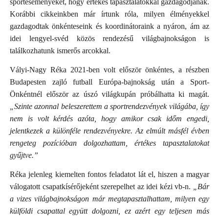
sporteseményeket, hogy értékes tapasztalatokkal gazdagodjanak.
Korábbi cikkeinkben már írtunk róla, milyen élményekkel
gazdagodtak önkénteseink és koordinátoraink a nyáron, ám az
idei lengyel-svéd közös rendezésű világbajnokságon is
találkozhatunk ismerős arcokkal.
Vályi-Nagy Réka 2021-ben volt először önkéntes, a részben
Budapesten zajló futball Európa-bajnokság után a Sport-
Önkéntnél először az úszó világkupán próbálhatta ki magát.
„Szinte azonnal beleszerettem a sportrendezvények világába, így
nem is volt kérdés azóta, hogy amikor csak időm engedi,
jelentkezek a különféle rendezvényekre. Az elmúlt másfél évben
rengeteg pozícióban dolgozhattam, értékes tapasztalatokat
gyűjtve.”
Réka jelenleg kiemelten fontos feladatot lát el, hiszen a magyar
válogatott csapatkísérőjeként szerepelhet az idei kézi vb-n.
„Bár
a vizes világbajnokságon már megtapasztalhattam, milyen egy
külföldi csapattal együtt dolgozni, ez azért egy teljesen más