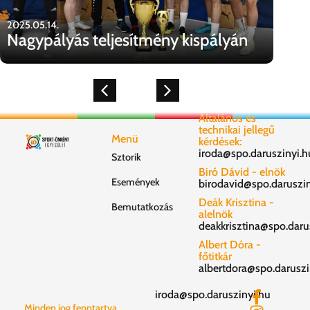
2025.05.14.
Nagypályás teljesítmény kispályán
Általános és
technikai jellegű
Menü
kérdések:
iroda@spo.daruszinyi.h
Sztorik
Biró Dávid - elnök
Események
birodavid@spo.daruszin
Deák Krisztina -
Bemutatkozás
alelnök
deakkrisztina@spo.daru
Albert Dóra -
főtitkár
albertdora@spo.daruszi
iroda@spo.daruszinyi.hu
Minden jog fenntartva