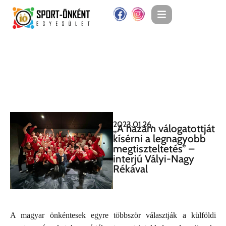
2023.01.26.
„A hazám válogatottját
kísérni a legnagyobb
megtiszteltetés” –
interjú Vályi-Nagy
Rékával
A magyar önkéntesek egyre többször választják a külföldi