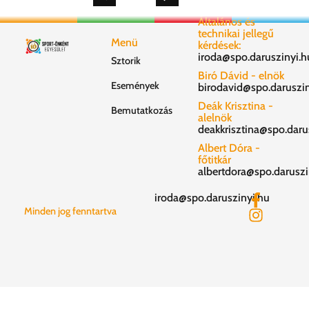
Általános és
technikai jellegű
Menü
kérdések:
iroda@spo.daruszinyi.h
Sztorik
Biró Dávid - elnök
Események
birodavid@spo.daruszin
Deák Krisztina -
Bemutatkozás
alelnök
deakkrisztina@spo.daru
Albert Dóra -
főtitkár
albertdora@spo.daruszi
iroda@spo.daruszinyi.hu
Minden jog fenntartva