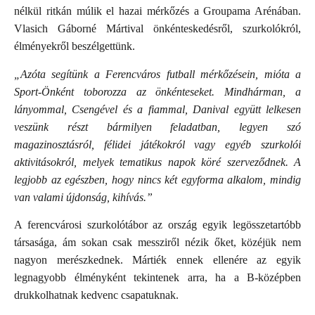
nélkül ritkán múlik el hazai mérkőzés a Groupama Arénában.
Vlasich Gáborné Mártival önkénteskedésről, szurkolókról,
élményekről beszélgettünk.
„Azóta segítünk a Ferencváros futball mérkőzésein, mióta a
Sport-Önként toborozza az önkénteseket. Mindhárman, a
lányommal, Csengével és a fiammal, Danival együtt lelkesen
veszünk részt bármilyen feladatban, legyen szó
magazinosztásról, félidei játékokról vagy egyéb szurkolói
aktivitásokról, melyek tematikus napok köré szerveződnek. A
legjobb az egészben, hogy nincs két egyforma alkalom, mindig
van valami újdonság, kihívás.”
A ferencvárosi szurkolótábor az ország egyik legösszetartóbb
társasága, ám sokan csak messziről nézik őket, közéjük nem
nagyon merészkednek. Mártiék ennek ellenére az egyik
legnagyobb élményként tekintenek arra, ha a B-középben
drukkolhatnak kedvenc csapatuknak.