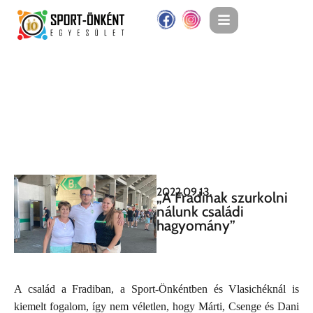
2022.09.13.
„A Fradinak szurkolni
nálunk családi
hagyomány”
A család a Fradiban, a Sport-Önkéntben és Vlasichéknál is
kiemelt fogalom, így nem véletlen, hogy Márti, Csenge és Dani