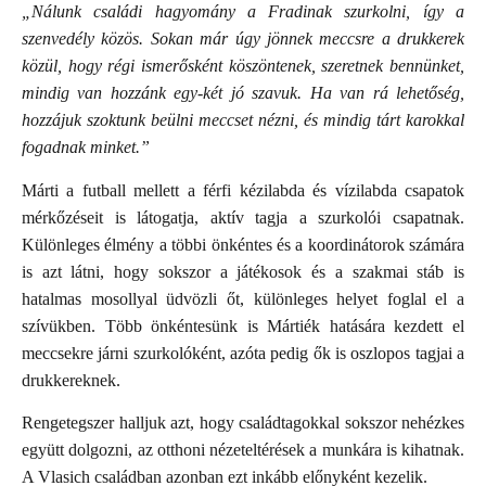
„Nálunk családi hagyomány a Fradinak szurkolni, így a
szenvedély közös. Sokan már úgy jönnek meccsre a drukkerek
közül, hogy régi ismerősként köszöntenek, szeretnek bennünket,
mindig van hozzánk egy-két jó szavuk. Ha van rá lehetőség,
hozzájuk szoktunk beülni meccset nézni, és mindig tárt karokkal
fogadnak minket.”
Márti a futball mellett a férfi kézilabda és vízilabda csapatok
mérkőzéseit is látogatja, aktív tagja a szurkolói csapatnak.
Különleges élmény a többi önkéntes és a koordinátorok számára
is azt látni, hogy sokszor a játékosok és a szakmai stáb is
hatalmas mosollyal üdvözli őt, különleges helyet foglal el a
szívükben. Több önkéntesünk is Mártiék hatására kezdett el
meccsekre járni szurkolóként, azóta pedig ők is oszlopos tagjai a
drukkereknek.
Rengetegszer halljuk azt, hogy családtagokkal sokszor nehézkes
együtt dolgozni, az otthoni nézeteltérések a munkára is kihatnak.
A Vlasich családban azonban ezt inkább előnyként kezelik.