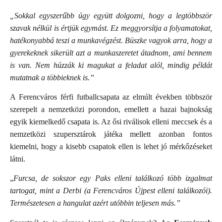
„Sokkal egyszerűbb úgy együtt dolgozni, hogy a legtöbbször
szavak nélkül is értjük egymást. Ez meggyorsítja a folyamatokat,
hatékonyabbá teszi a munkavégzést. Büszke vagyok arra, hogy a
gyerekeknek sikerült azt a munkaszeretet átadnom, ami bennem
is van. Nem húzzák ki magukat a feladat alól, mindig példát
mutatnak a többieknek is.”
A Ferencváros férfi futballcsapata az elmúlt években többször
szerepelt a nemzetközi porondon, emellett a hazai bajnokság
egyik kiemelkedő csapata is. Az ősi riválisok elleni meccsek és a
nemzetközi szupersztárok játéka mellett azonban fontos
kiemelni, hogy a kisebb csapatok ellen is lehet jó mérkőzéseket
látni.
„
Furcsa, de sokszor egy Paks elleni találkozó több izgalmat
tartogat, mint a Derbi (a Ferencváros Újpest elleni találkozói).
Természetesen a hangulat azért utóbbin teljesen más.”