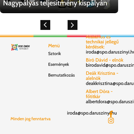
Nagypályás teljesítmény kispályán
Általános és
technikai jellegű
Menü
kérdések:
iroda@spo.daruszinyi.h
Sztorik
Biró Dávid - elnök
Események
birodavid@spo.daruszin
Deák Krisztina -
Bemutatkozás
alelnök
deakkrisztina@spo.daru
Albert Dóra -
főtitkár
albertdora@spo.daruszi
iroda@spo.daruszinyi.hu
Minden jog fenntartva