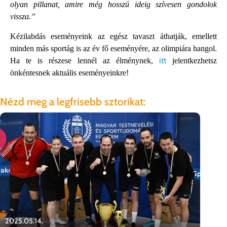
olyan pillanat, amire még hosszú ideig szívesen gondolok
vissza.”
Kézilabdás eseményeink az egész tavaszt áthatják, emellett
minden más sportág is az év fő eseményére, az olimpiára hangol.
itt
Ha te is részese lennél az élménynek,
jelentkezhetsz
önkéntesnek aktuális eseményeinkre!
Nézd meg a legfrisebb sztorikat:
202
Lo
ak
2025.05.14.