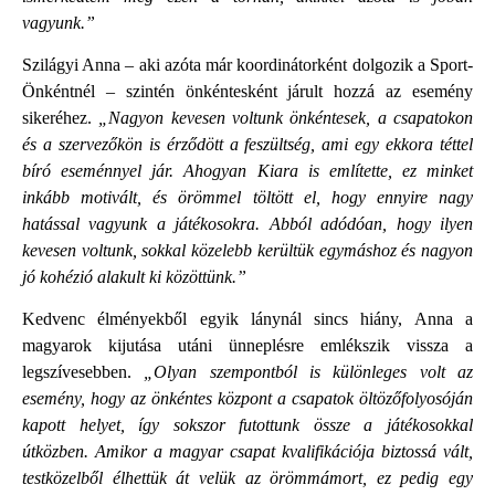
vagyunk.”
Szilágyi Anna – aki azóta már koordinátorként dolgozik a Sport-
Önkéntnél – szintén önkéntesként járult hozzá az esemény
sikeréhez.
„Nagyon kevesen voltunk önkéntesek, a csapatokon
és a szervezőkön is érződött a feszültség, ami egy ekkora téttel
bíró eseménnyel jár. Ahogyan Kiara is említette, ez minket
inkább motivált, és örömmel töltött el, hogy ennyire nagy
hatással vagyunk a játékosokra. Abból adódóan, hogy ilyen
kevesen voltunk, sokkal közelebb kerültük egymáshoz és nagyon
jó kohézió alakult ki közöttünk.”
Kedvenc élményekből egyik lánynál sincs hiány, Anna a
magyarok kijutása utáni ünneplésre emlékszik vissza a
legszívesebben.
„Olyan szempontból is különleges volt az
esemény, hogy az önkéntes központ a csapatok öltözőfolyosóján
kapott helyet, így sokszor futottunk össze a játékosokkal
útközben. Amikor a magyar csapat kvalifikációja biztossá vált,
testközelből élhettük át velük az örömmámort, ez pedig egy