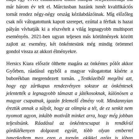
már három év telt el. Márciusban hazánk ismét kvalifikációs
tornát rendez négy-négy ország kézilabdázóinak. Míg előzőleg
csak női válogatottunk kapott szerepet, ezúttal a férfiak is hazai
pályán vívhatják ki a részvételt a világ legnagyobb multisport
eseményén. 2021-ben ugyan teljesen más körülmények között
zajlott az esemény, két önkéntesünk még mindig örömmel
gondol vissza az akkori élményekre.
Hersics Kiara először ölthette magára az önkéntes pólót akkor
Győrben, ráadásul egyből a magyar válogatottat kísérte a
buborékban megrendezett tornán.
„Testközelből megélni azt,
hogy egy zártkapus rendezvényen sokszor az önkéntesek
jelentették a legnagyobb támaszt a játékosoknak, különösen a
magyar csapatnak, igazán felemelő élmény volt. Mindannyian
éreztük annak a súlyát, hogy az olimpia a tét, de ez senkit nem
nyomott agyon, inkább motivált minket arra, hogy még jobban
teljesítsünk. Ráadásul az önkéntescsapat is rendkívül
gördülékenyen dolgozott együtt, több olyan emberrel
ismerkedtem meg ezen a tornán, akikkel azóta is jóban