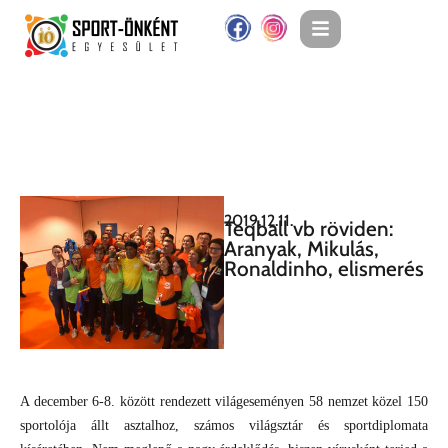
2019.12.11.
Teqball vb röviden:
Aranyak, Mikulás,
Ronaldinho, elismerés
A december 6-8. között rendezett világeseményen 58 nemzet közel 150
sportolója állt asztalhoz, számos világsztár és sportdiplomata