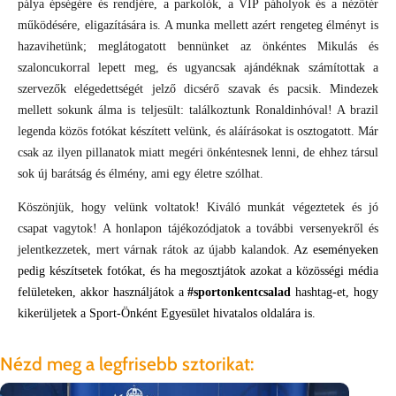
pálya épségére és rendjére, a parkolók, a VIP páholyok és a nézőtér
működésére, eligazítására is. A munka mellett azért rengeteg élményt is
hazavihetünk; meglátogatott bennünket az önkéntes Mikulás és
szaloncukorral lepett meg, és ugyancsak ajándéknak számítottak a
szervezők elégedettségét jelző dicsérő szavak és pacsik. Mindezek
mellett sokunk álma is teljesült: találkoztunk Ronaldinhóval! A brazil
legenda közös fotókat készített velünk, és aláírásokat is osztogatott. Már
csak az ilyen pillanatok miatt megéri önkéntesnek lenni, de ehhez társul
sok új barátság és élmény, ami egy életre szólhat.
Köszönjük, hogy velünk voltatok! Kiváló munkát végeztetek és jó
csapat vagytok! A honlapon tájékozódjatok a további versenyekről és
jelentkezzetek, mert várnak rátok az újabb kalandok.
Az eseményeken
pedig készítsetek fotókat, és ha megosztjátok azokat a közösségi média
felületeken, akkor használjátok a
#sportonkentcsalad
hashtag-et, hogy
kikerüljetek a Sport-Önként Egyesület hivatalos oldalára is.
Nézd meg a legfrisebb sztorikat: