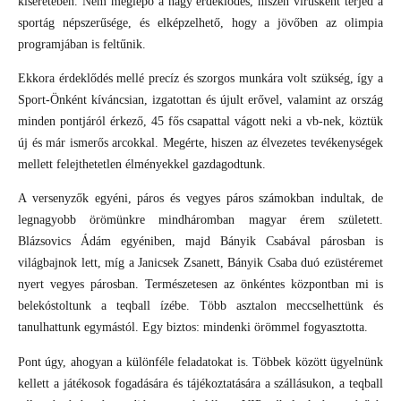
kíséretében. Nem meglepő a nagy érdeklődés, hiszen vírusként terjed a
sportág népszerűsége, és elképzelhető, hogy a jövőben az olimpia
programjában is feltűnik.
Ekkora érdeklődés mellé precíz és szorgos munkára volt szükség, így a
Sport-Önként kíváncsian, izgatottan és újult erővel, valamint az ország
minden pontjáról érkező, 45 fős csapattal vágott neki a vb-nek, köztük
új és már ismerős arcokkal. Megérte, hiszen az élvezetes tevékenységek
mellett felejthetetlen élményekkel gazdagodtunk.
A versenyzők egyéni, páros és vegyes páros számokban indultak, de
legnagyobb örömünkre mindháromban magyar érem született.
Blázsovics Ádám egyéniben, majd Bányik Csabával párosban is
világbajnok lett, míg a Janicsek Zsanett, Bányik Csaba duó ezüstéremet
nyert vegyes párosban. Természetesen az önkéntes központban mi is
belekóstoltunk a teqball ízébe. Több asztalon meccselhettünk és
tanulhattunk egymástól. Egy biztos: mindenki örömmel fogyasztotta.
Pont úgy, ahogyan a különféle feladatokat is. Többek között ügyelnünk
kellett a játékosok fogadására és tájékoztatására a szállásukon, a teqball