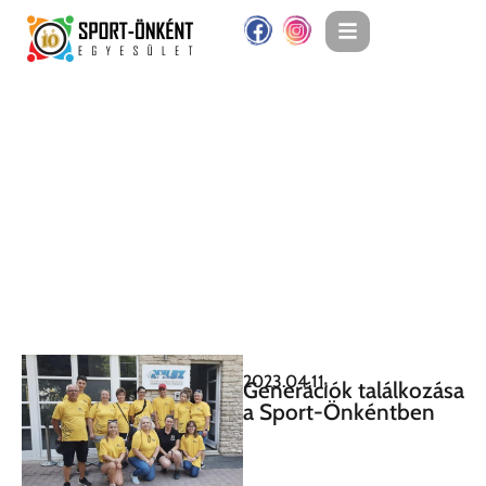
2023.04.11.
Generációk találkozása
a Sport-Önkéntben