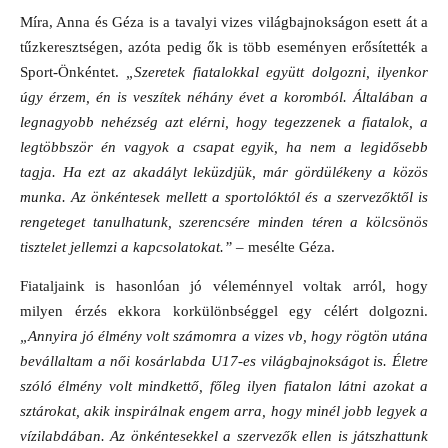
Míra, Anna és Géza is a tavalyi vizes világbajnokságon esett át a
tűzkeresztségen, azóta pedig ők is több eseményen erősítették a
Sport-Önkéntet.
„Szeretek fiatalokkal együtt dolgozni, ilyenkor
úgy érzem, én is veszítek néhány évet a koromból. Általában a
legnagyobb nehézség azt elérni, hogy tegezzenek a fiatalok, a
legtöbbször én vagyok a csapat egyik, ha nem a legidősebb
tagja. Ha ezt az akadályt leküzdjük, már gördülékeny a közös
munka. Az önkéntesek mellett a sportolóktól és a szervezőktől is
rengeteget tanulhatunk, szerencsére minden téren a kölcsönös
tisztelet jellemzi a kapcsolatokat.”
– mesélte Géza.
Fiataljaink is hasonlóan jó véleménnyel voltak arról, hogy
milyen érzés ekkora korkülönbséggel egy célért dolgozni.
„Annyira jó élmény volt számomra a vizes vb, hogy rögtön utána
bevállaltam a női kosárlabda U17-es világbajnokságot is. Életre
szóló élmény volt mindkettő, főleg ilyen fiatalon látni azokat a
sztárokat, akik inspirálnak engem arra, hogy minél jobb legyek a
vízilabdában. Az önkéntesekkel a szervezők ellen is játszhattunk