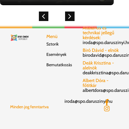
Általános és
technikai jellegű
Menü
kérdések:
iroda@spo.daruszinyi.h
Sztorik
Biró Dávid - elnök
Események
birodavid@spo.daruszin
Deák Krisztina -
Bemutatkozás
alelnök
deakkrisztina@spo.daru
Albert Dóra -
főtitkár
albertdora@spo.daruszi
iroda@spo.daruszinyi.hu
Minden jog fenntartva