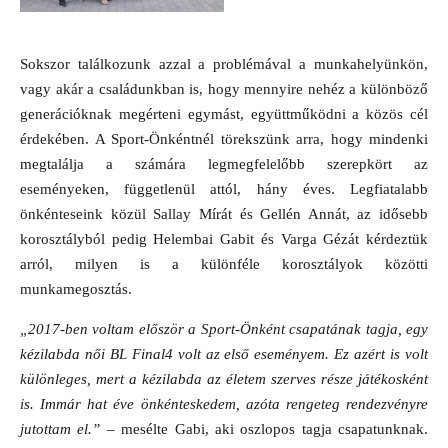
Sokszor találkozunk azzal a problémával a munkahelyünkön,
vagy akár a családunkban is, hogy mennyire nehéz a különböző
generációknak megérteni egymást, együttműködni a közös cél
érdekében. A Sport-Önkéntnél törekszünk arra, hogy mindenki
megtalálja a számára legmegfelelőbb szerepkört az
eseményeken, függetlenül attól, hány éves. Legfiatalabb
önkénteseink közül Sallay Mírát és Gellén Annát, az idősebb
korosztályból pedig Helembai Gabit és Varga Gézát kérdeztük
arról, milyen is a különféle korosztályok közötti
munkamegosztás.
„2017-ben voltam először a Sport-Önként csapatának tagja, egy
kézilabda női BL Final4 volt az első eseményem. Ez azért is volt
különleges, mert a kézilabda az életem szerves része játékosként
is. Immár hat éve önkénteskedem, azóta rengeteg rendezvényre
jutottam el.”
– mesélte Gabi, aki oszlopos tagja csapatunknak.