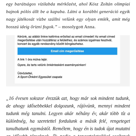
egy barátságos vízilabda mérkőzést, ahol Kósz Zoltán olimpiai
bajnok pólós állt be a kapuba. Látni a korábbi generáció egyik
nagy játékosát vízbe szállni velünk egy olyan emlék, amit még
hosszú ideig őrizni fogok.”
– mosolygott Anna.
„16 évesen sokszor érezzük azt, hogy már sok mindent tudunk,
de ahogy idősebbekkel dolgozunk, rájövünk, mennyi mindent
tudunk még tanulni. Legyen akár néhány év, akár több tíz a
különbség, ha szeretettel fordulunk a másik felé, rengeteget
tanulhatunk egymástól. Remélem, hogy én is tudok újat mutatni