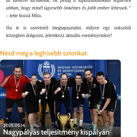
az idősebb társaknak, ők pedig a tapasztalataikkal segítenek
abban, hogy minél ügyesebb önkéntes és jobb ember lehessek.”
– tette hozzá Míra.
Ha te is szeretnéd megtapasztalni, milyen egy sokszínű
közegben dolgozni, jelentkezz aktuális eseményeinkre!
Nézd meg a legfrisebb sztorikat:
202
Lo
ak
2025.05.14.
Nagypályás teljesítmény kispályán