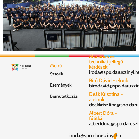
Általános és
technikai jellegű
Menü
kérdések:
iroda@spo.daruszinyi.h
Sztorik
Biró Dávid - elnök
Események
birodavid@spo.daruszin
Deák Krisztina -
Bemutatkozás
alelnök
deakkrisztina@spo.daru
Albert Dóra -
főtitkár
albertdora@spo.daruszi
iroda@spo.daruszinyi.hu