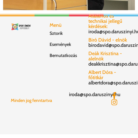
Általános és
technikai jellegű
Menü
kérdések:
iroda@spo.daruszinyi.h
Sztorik
Biró Dávid - elnök
Események
birodavid@spo.daruszin
Deák Krisztina -
Bemutatkozás
alelnök
deakkrisztina@spo.daru
Albert Dóra -
főtitkár
albertdora@spo.daruszi
iroda@spo.daruszinyi.hu
Minden jog fenntartva