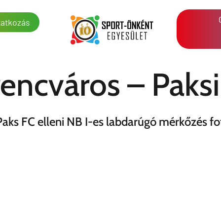
atkozás
encváros – Paksi
Paks FC elleni NB I-es labdarúgó mérkőzés fot