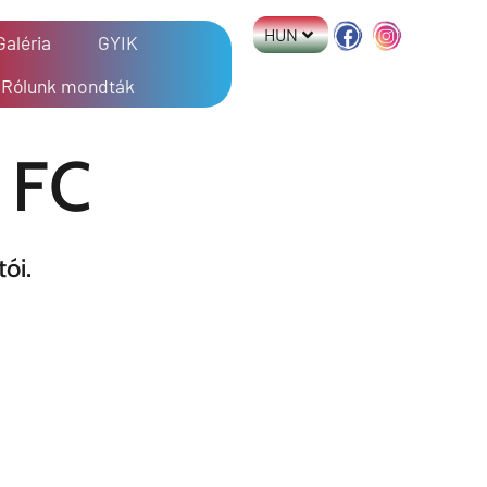
HUN
Galéria
GYIK
Rólunk mondták
 FC
ói.