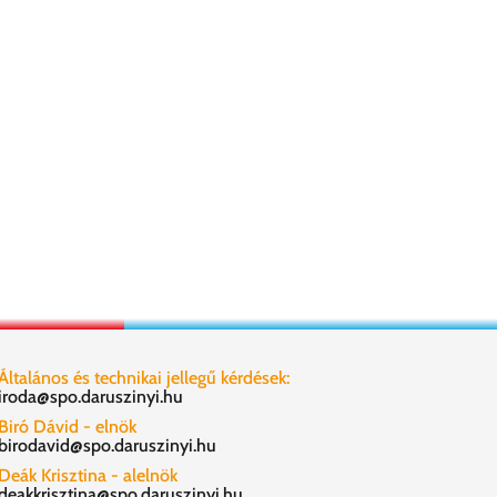
Általános és technikai jellegű kérdések:
iroda@spo.daruszinyi.hu
Biró Dávid - elnök
birodavid@spo.daruszinyi.hu
Deák Krisztina - alelnök
deakkrisztina@spo.daruszinyi.hu