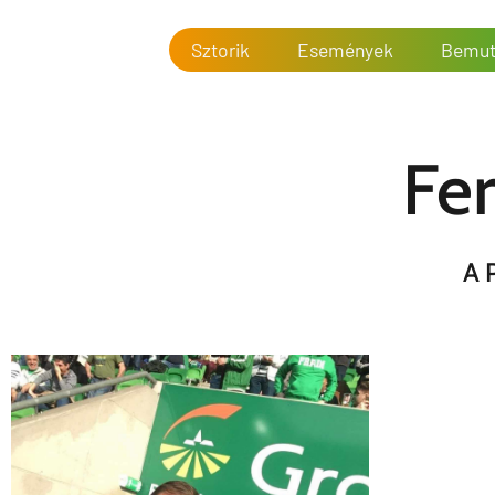
Sztorik
Események
Bemut
Fer
A 