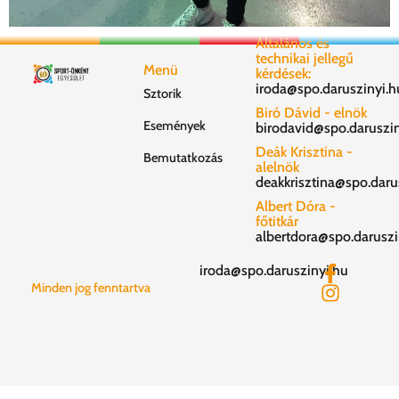
Általános és
technikai jellegű
Menü
kérdések:
iroda@spo.daruszinyi.h
Sztorik
Biró Dávid - elnök
Események
birodavid@spo.daruszin
Deák Krisztina -
Bemutatkozás
alelnök
deakkrisztina@spo.daru
Albert Dóra -
főtitkár
albertdora@spo.daruszi
iroda@spo.daruszinyi.hu
Minden jog fenntartva