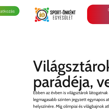
atkozás
Világsztáro
parádéja, v
Ebben az évben is világsztárok látogatnak
legmagasabb szinten jegyzett egynapos at
helyszínére. Míg olimpiai és világbajnok at