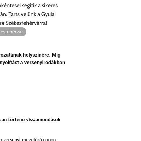
éntesei segítik a sikeres
án. Tarts velünk a Gyulai
jra Székesfehérvárra!
kesfehérvár
orozatának helyszínére. Míg
onyolítást a versenyirodákban
okban történő visszamondások
t a versenyt megelőző napon.