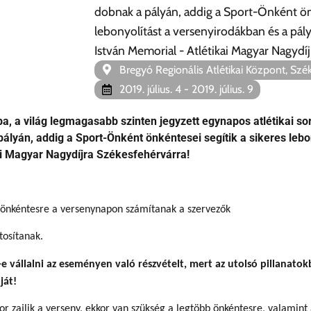
dobnak a pályán, addig a Sport-Önként önk
lebonyolítást a versenyirodákban és a pály
István Memorial - Atlétikai Magyar Nagydí
Bregyó Regionális Atlétikai Központ, Szé
2019. július. 4
- 2019. július. 9
a, a világ legmagasabb szinten jegyzett egynapos atlétikai s
pályán, addig a Sport-Önként önkéntesei segítik a sikeres leb
kai Magyar Nagydíjra Székesfehérvárra!
b önkéntesre a versenynapon számítanak a szervezők
tosítanak.
-e vállalni az eseményen való részvételt, mert az utolsó pillanat
ját!
or zajlik a verseny, ekkor van szükség a legtöbb önkéntesre, valamin