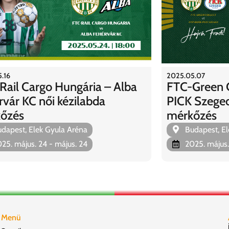
.16
2025.05.07
Rail Cargo Hungária – Alba
FTC-Green C
rvár KC női kézilabda
PICK Szeged 
őzés
mérkőzés
dapest, Elek Gyula Aréna
Budapest, El
25. május. 24
- május. 24
2025. május.
Menü