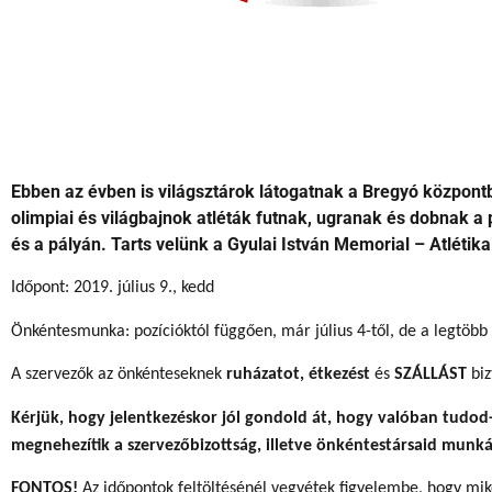
Ebben az évben is világsztárok látogatnak a Bregyó központb
olimpiai és világbajnok atléták futnak, ugranak és dobnak a 
és a pályán. Tarts velünk a Gyulai István Memorial – Atléti
Időpont: 2019. július 9., kedd
Önkéntesmunka: pozícióktól függően, már július 4-től, de a legtöb
A szervezők az önkénteseknek
ruházatot, étkezést
és
SZÁLLÁST
biz
Kérjük, hogy jelentkezéskor jól gondold át, hogy valóban tudod
megnehezítik a szervezőbizottság, illetve önkéntestársaid munká
FONTOS!
Az időpontok feltöltésénél vegyétek figyelembe, hogy mik