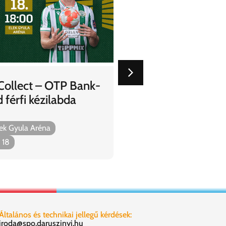
2025.05.06
ollect – OTP Bank-
Ferencvárosi TC – 
férfi kézilabda
labdarúgó mérkőz
Budapest, Groupama A
ek Gyula Aréna
2025. május. 18
 18
Általános és technikai jellegű kérdések:
iroda@spo.daruszinyi.hu