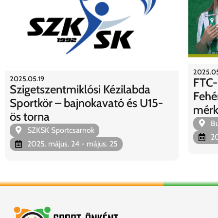
2025.05
2025.05.19
FTC-
Szigetszentmiklósi Kézilabda
Fehé
Sportkör – bajnokavató és U15-
mérk
ös torna
Bu
SZKSK Sportcsarnok
20
2025. május. 24
- május. 25