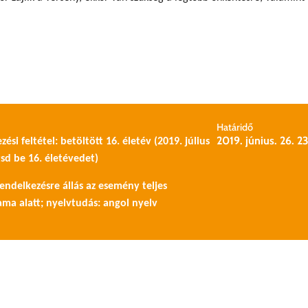
Határidő
2019. június. 26. 2
zési feltétel: betöltött 16. életév (2019. július
tsd be 16. életévedet)
rendelkezésre állás az esemény teljes
ama alatt; nyelvtudás: angol nyelv