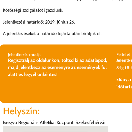
Közösségi szolgálatot igazolunk.
Jelentkezési határidő: 2019. június 26.
A jelentkezéseket a határidő lejárta után bíráljuk el.
Jelentkezés módja
Feltétel
Regisztrálj az oldalunkon, töltsd ki az adatlapod,
Jelentke
majd jelentkezz az eseményre az események fül
8-ig töl
alatt és legyél önkéntes!
Előny: 
időtart
Helyszín:
Bregyó Regionális Atlétikai Központ, Székesfehérvár