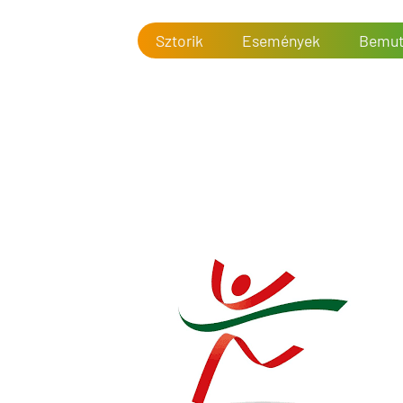
Sztorik
Események
Bemut