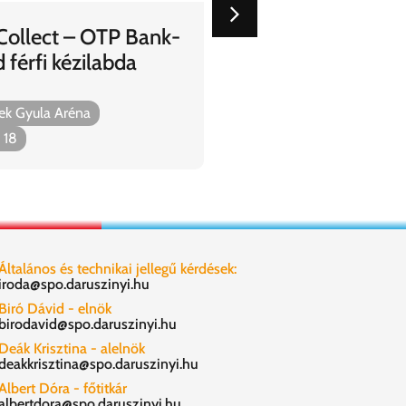
2025.05.06
ollect – OTP Bank-
Ferencvárosi TC – 
férfi kézilabda
labdarúgó mérkőz
Budapest, Groupama A
ek Gyula Aréna
2025. május. 18
 18
Általános és technikai jellegű kérdések:
iroda@spo.daruszinyi.hu
Biró Dávid - elnök
birodavid@spo.daruszinyi.hu
Deák Krisztina - alelnök
deakkrisztina@spo.daruszinyi.hu
Albert Dóra - főtitkár
albertdora@spo.daruszinyi.hu