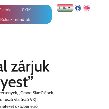
HUN
Galéria
GYIK
Rólunk mondták
l zárjuk
yest”
 versenyek, „Grand Slam”-ének
or úszó vb, úszó VK)!
nneteket október első