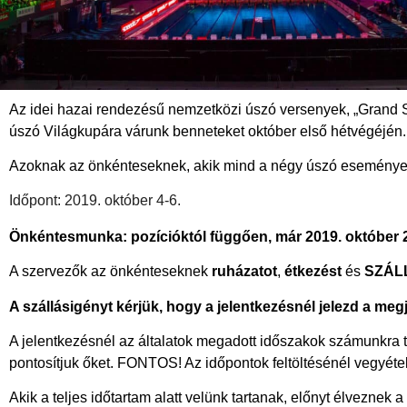
Az idei hazai rendezésű nemzetközi úszó versenyek, „Grand S
úszó Világkupára várunk benneteket október első hétvégéjén
Azoknak az önkénteseknek, akik mind a négy úszó eseményen 
Időpont: 2019. október 4-6.
Önkéntesmunka: pozícióktól függően, már 2019. október 2
A szervezők az önkénteseknek
ruházatot
,
étkezést
és
SZÁLL
A szállásigényt kérjük, hogy a jelentkezésnél jelezd a me
A jelentkezésnél az általatok megadott időszakok számunkra t
pontosítjuk őket. FONTOS! Az időpontok feltöltésénél vegyéte
Akik a teljes időtartam alatt velünk tartanak, előnyt élveznek 