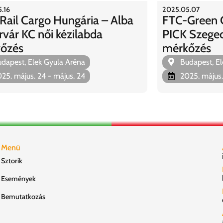
.16
2025.05.07
Rail Cargo Hungária – Alba
FTC-Green C
rvár KC női kézilabda
PICK Szeged 
őzés
mérkőzés
dapest, Elek Gyula Aréna
Budapest, El
25. május. 24
- május. 24
2025. május.
Menü
Sztorik
Események
Bemutatkozás