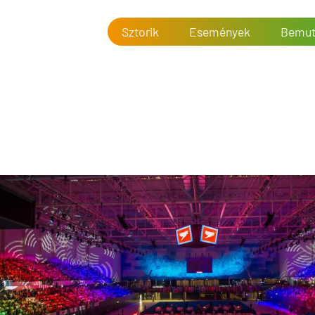
Sztorik
Események
Bemut