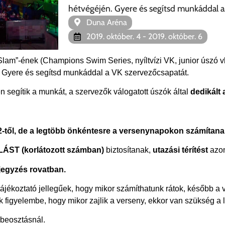
hétvégéjén. Gyere és segítsd munkáddal a
Duna Aréna
2019. október. 4
- 2019. október. 6
lam”-ének (Champions Swim Series, nyíltvízi VK, junior úszó v
. Gyere és segítsd munkáddal a VK szervezőcsapatát.
segítik a munkát, a szervezők válogatott úszók által
dedikált
-től, de a legtöbb önkéntesre a versenynapokon számítana
ÁST (korlátozott számban)
biztosítanak,
utazási térítést
azo
gjegyzés rovatban.
ájékoztató jellegűek, hogy mikor számíthatunk rátok, később a
k figyelembe, hogy mikor zajlik a verseny, ekkor van szükség a 
a beosztásnál.