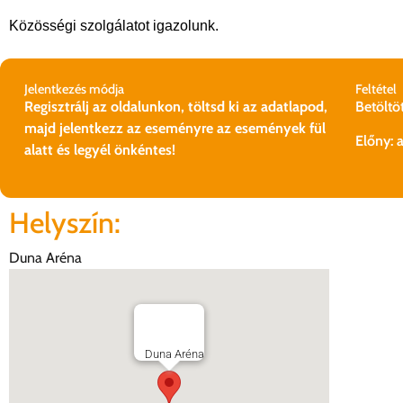
Közösségi szolgálatot igazolunk.
Jelentkezés módja
Feltétel
Regisztrálj az oldalunkon, töltsd ki az adatlapod,
Betöltöt
majd jelentkezz az eseményre az események fül
Előny: 
alatt és legyél önkéntes!
Helyszín:
Duna Aréna
Duna Aréna