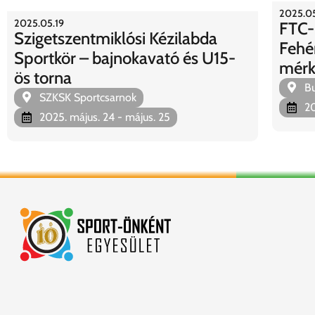
2025.05
2025.05.19
FTC-
Szigetszentmiklósi Kézilabda
Fehé
Sportkör – bajnokavató és U15-
mérk
ös torna
Bu
SZKSK Sportcsarnok
20
2025. május. 24
- május. 25