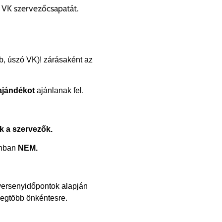
 VK szervezőcsapatát.
b, úszó VK)! zárásaként az
 ajándékot
ajánlanak fel.
k a szervezők.
nban
NEM.
 versenyidőpontok alapján
legtöbb önkéntesre.