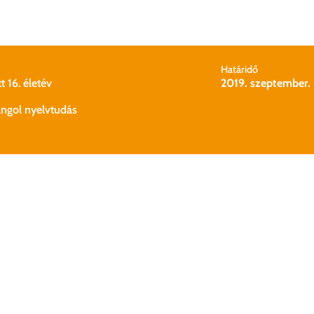
Határidő
t 16. életév
2019. szeptember. 
angol nyelvtudás