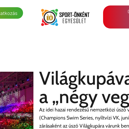
atkozás
Világkupáva
a „négy veg
Az idei hazai rendezésű nemzetközi úszó
(Champions Swim Series, nyíltvízi VK, juni
zárásaként az úszó Világkupára várunk be