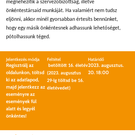
megnehezítik a szervezőbizottság, illetve
önkéntestársaid munkáját. Ha valamiért nem tudsz
eljönni, akkor minél gyorsabban értesíts bennünket,
hogy egy másik önkéntesnek adhassunk lehetőséget,
pótolhassunk téged.
Jelentkezés módja
Feltétel
Határidő
Regisztrálj az
2023. augusztus.
betöltött 16. életév
oldalunkon, töltsd
20. 18:00
(2023. augusztus
ki az adatlapod,
29-ig töltsd be 16.
majd jelentkezz az
életévedet)
eseményre az
események fül
alatt és legyél
önkéntes!