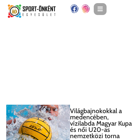
Világbajnokokkal a
medencében,
vízilabda Magyar Kupa
és női U20-as
nemzetközi torna