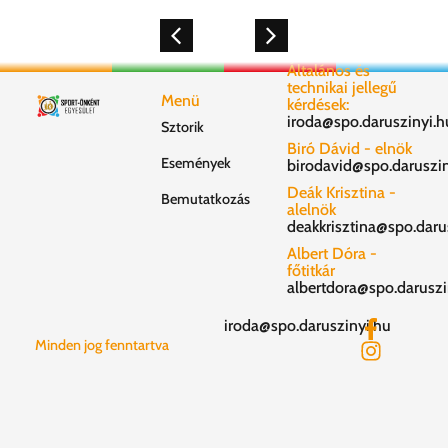
Általános és
technikai jellegű
Menü
kérdések:
iroda@spo.daruszinyi.h
Sztorik
Biró Dávid - elnök
Események
birodavid@spo.daruszin
Deák Krisztina -
Bemutatkozás
alelnök
deakkrisztina@spo.daru
Albert Dóra -
főtitkár
albertdora@spo.daruszi
iroda@spo.daruszinyi.hu
Minden jog fenntartva