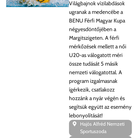
Világbajnok vízilabdások
ugranak a medencébe a
BENU Férfi Magyar Kupa
négyesdöntőjében a
Margitszigeten. A férfi
mérkőzések mellett a női
U20-as válogatott méri
össze tudását 5 másik
nemzeti válogatottal. A
program izgalmasnak
ígérkezik, csatlakozz
hozzánk a nyár végén és
segítsük együtt az esemény
lebonyolítását!
Hajós Alfréd Nemzeti
Sportuszoda