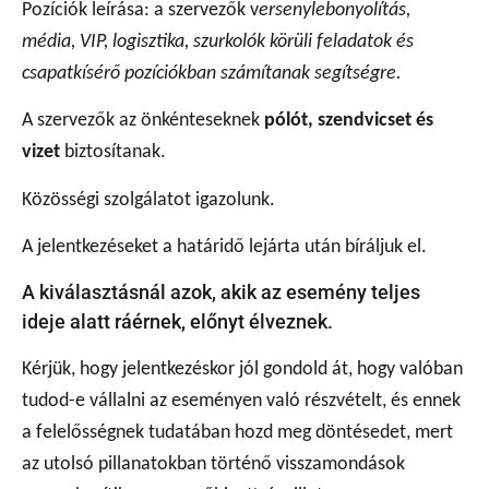
Pozíciók leírása: a szervezők v
ersenylebonyolítás,
média, VIP, logisztika, szurkolók körüli feladatok és
csapatkísérő pozíciókban számítanak segítségre.
A szervezők az önkénteseknek
pólót, szendvicset és
vizet
biztosítanak.
Közösségi szolgálatot igazolunk.
A jelentkezéseket a határidő lejárta után bíráljuk el.
A kiválasztásnál azok, akik az esemény teljes
ideje alatt ráérnek, előnyt élveznek.
Kérjük, hogy jelentkezéskor jól gondold át, hogy valóban
tudod-e vállalni az eseményen való részvételt, és ennek
a felelősségnek tudatában hozd meg döntésedet, mert
az utolsó pillanatokban történő visszamondások