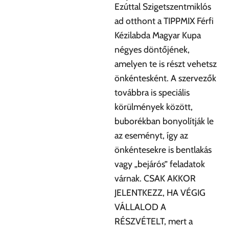
Ezúttal Szigetszentmiklós
ad otthont a TIPPMIX Férfi
Kézilabda Magyar Kupa
négyes döntőjének,
amelyen te is részt vehetsz
önkéntesként. A szervezők
továbbra is speciális
körülmények között,
buborékban bonyolítják le
az eseményt, így az
önkéntesekre is bentlakás
vagy „bejárós” feladatok
várnak. CSAK AKKOR
JELENTKEZZ, HA VÉGIG
VÁLLALOD A
RÉSZVÉTELT, mert a