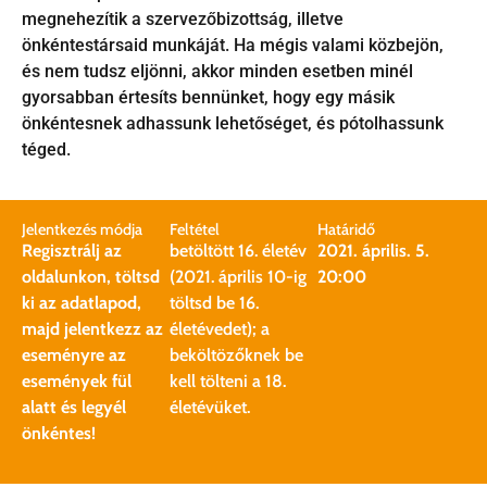
megnehezítik a szervezőbizottság, illetve
önkéntestársaid munkáját. Ha mégis valami közbejön,
és nem tudsz eljönni, akkor minden esetben minél
gyorsabban értesíts bennünket, hogy egy másik
önkéntesnek adhassunk lehetőséget, és pótolhassunk
téged.
Jelentkezés módja
Feltétel
Határidő
Regisztrálj az
betöltött 16. életév
2021. április. 5.
oldalunkon, töltsd
(2021. április 10-ig
20:00
ki az adatlapod,
töltsd be 16.
majd jelentkezz az
életévedet); a
eseményre az
beköltözőknek be
események fül
kell tölteni a 18.
alatt és legyél
életévüket.
önkéntes!