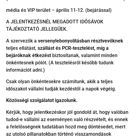
média és VIP terület – április 11-12. (bejárással)
A JELENTKEZÉSNÉL MEGADOTT IDŐSÁVOK
TÁJÉKOZTATÓ JELLEGŰEK.
A szervezők a
versenylebonyolításban résztvevőknek
teljes ellátást,
szállást és PCR-tesztelést, míg a
bejáróknak étkezést
biztosítanak, valamint minden
önkéntesnek pólót. (A tesztelésről később tudunk
információt adni.)
Csak olyan önkéntesekre számítunk, akik a teljes
időszakot vállalni tudják kezdéstől a napok végéig.
Közösségi szolgálatot igazolunk.
Kérjük, hogy jelentkezéskor jól gondold át, hogy valóban
tudod-e vállalni az eseményen való részvételt, és ennek
a felelősségnek tudatában hozd meg döntésedet, mert
az utolsó pillanatokban történő visszamondások