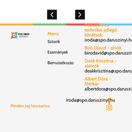
Általános és
technikai jellegű
Menü
kérdések:
iroda@spo.daruszinyi.h
Sztorik
Biró Dávid - elnök
Események
birodavid@spo.daruszin
Deák Krisztina -
Bemutatkozás
alelnök
deakkrisztina@spo.daru
Albert Dóra -
főtitkár
albertdora@spo.daruszi
iroda@spo.daruszinyi.hu
Minden jog fenntartva