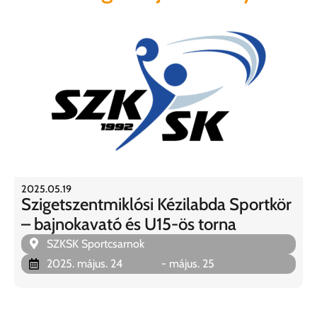
2025.05.19
Szigetszentmiklósi Kézilabda Sportkör
– bajnokavató és U15-ös torna
SZKSK Sportcsarnok
2025. május. 24
- május. 25