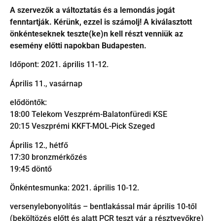
A szervezők a változtatás és a lemondás jogát
fenntartják. Kérünk, ezzel is számolj! A kiválasztott
önkénteseknek teszte(ke)n kell részt venniük az
esemény előtti napokban Budapesten.
Időpont: 2021. április 11-12.
Április 11., vasárnap
elődöntők:
18:00 Telekom Veszprém-Balatonfüredi KSE
20:15 Veszprémi KKFT-MOL-Pick Szeged
Április 12., hétfő
17:30 bronzmérkőzés
19:45 döntő
Önkéntesmunka: 2021. április 10-12.
versenylebonyolítás – bentlakással már április 10-től
(beköltözés előtt és alatt PCR teszt vár a résztvevőkre)