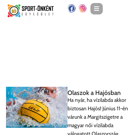
Olaszok a Hajósban
Ha nyár, ha vízilabda akkor
biztosan Hajós! Június 11-én
várunk a Margitszigetre a
magyar női vízilabda
válogatott Olaszország