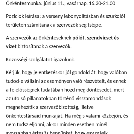
Önkéntesmunka: június 11., vasárnap, 16:30-21:00
Pozíciók leírása: a verseny lebonyolításban és szurkolói
területen számítanak a szervezők segítségre.
A szervezők az önkénteseknek
pólót, szendvicset és
vizet
biztosítanak a szervezők.
Közösségi szolgálatot igazolunk.
Kérjük, hogy jelentkezéskor jól gondold át, hogy valóban
tudod-e vállalni az eseményen való részvételt, és ennek
a felelősségnek tudatában hozd meg döntésedet, mert
az utolsó pillanatokban történő visszamondások
megnehezítik a szervezőbizottság, illetve
önkéntestársaid munkáját. Ha mégis valami közbejön, és
nem tudsz eljönni, akkor minden esetben minél
gyorsabban értesíts bennünket, hogy egy másik