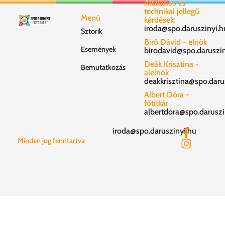
Általános és
technikai jellegű
Menü
kérdések:
iroda@spo.daruszinyi.h
Sztorik
Biró Dávid - elnök
Események
birodavid@spo.daruszin
Deák Krisztina -
Bemutatkozás
alelnök
deakkrisztina@spo.daru
Albert Dóra -
főtitkár
albertdora@spo.daruszi
iroda@spo.daruszinyi.hu
Minden jog fenntartva