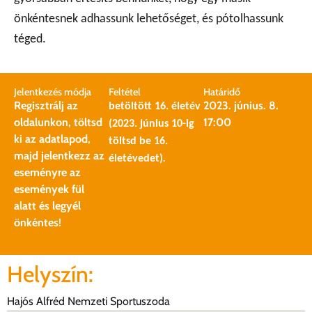
önkéntesnek adhassunk lehetőséget, és pótolhassunk
téged.
Jelentkezés módja
Feltétel
Határidő
Regisztrálj az
2023. június. 8.
betöltött 16. életév
oldalunkon, töltsd
17:00
(2023. június 10-ig
ki az adatlapod,
töltsd be 16.
majd jelentkezz az
.
életévedet)
eseményre az
események fül
alatt és legyél
önkéntes!
Helyszín:
Hajós Alfréd Nemzeti Sportuszoda