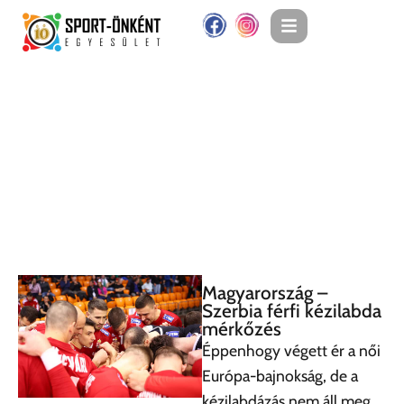
Magyarország –
Szerbia férfi kézilabda
mérkőzés
Éppenhogy végett ér a női
Európa-bajnokság, de a
kézilabdázás nem áll meg.