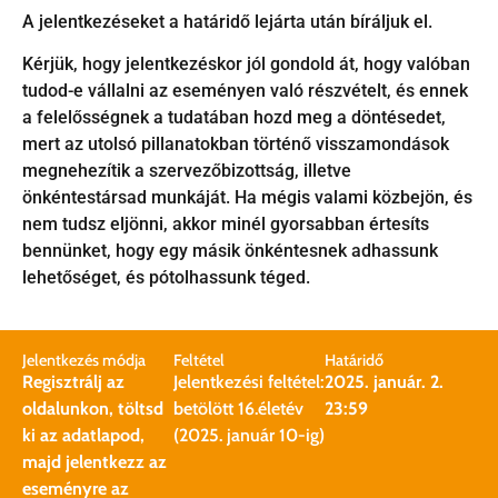
A jelentkezéseket a határidő lejárta után bíráljuk el.
Kérjük, hogy jelentkezéskor jól gondold át, hogy valóban
tudod-e vállalni az eseményen való részvételt, és ennek
a felelősségnek a tudatában hozd meg a döntésedet,
mert az utolsó pillanatokban történő visszamondások
megnehezítik a szervezőbizottság, illetve
önkéntestársad munkáját. Ha mégis valami közbejön, és
nem tudsz eljönni, akkor minél gyorsabban értesíts
bennünket, hogy egy másik önkéntesnek adhassunk
lehetőséget, és pótolhassunk téged.
Jelentkezés módja
Feltétel
Határidő
Regisztrálj az
Jelentkezési feltétel:
2025. január. 2.
oldalunkon, töltsd
betölött 16.életév
23:59
ki az adatlapod,
(2025. január 10-ig)
majd jelentkezz az
eseményre az