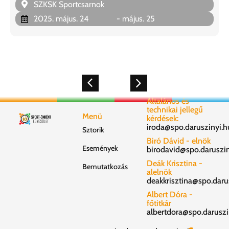
SZKSK Sportcsarnok
2025. május. 24
- május. 25
Általános és
technikai jellegű
Menü
kérdések:
iroda@spo.daruszinyi.h
Sztorik
Biró Dávid - elnök
Események
birodavid@spo.daruszin
Deák Krisztina -
Bemutatkozás
alelnök
deakkrisztina@spo.daru
Albert Dóra -
főtitkár
albertdora@spo.daruszi