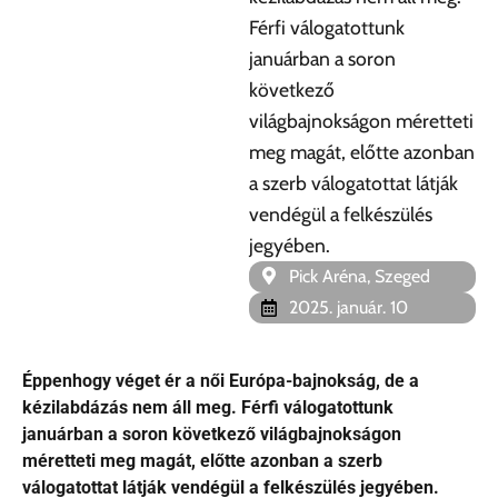
Férfi válogatottunk
januárban a soron
következő
világbajnokságon méretteti
meg magát, előtte azonban
a szerb válogatottat látják
vendégül a felkészülés
jegyében.
Pick Aréna, Szeged
2025. január. 10
Éppenhogy véget ér a női Európa-bajnokság, de a
kézilabdázás nem áll meg. Férfi válogatottunk
januárban a soron következő világbajnokságon
méretteti meg magát, előtte azonban a szerb
válogatottat látják vendégül a felkészülés jegyében.