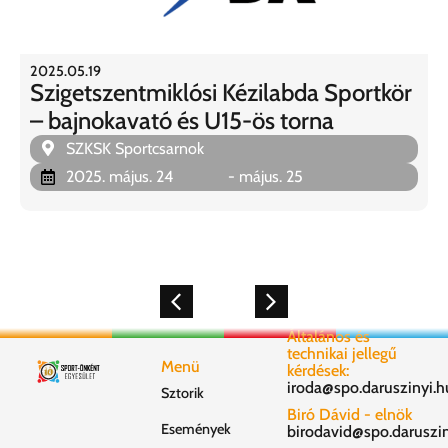
2025.05.19
Szigetszentmiklósi Kézilabda Sportkör
– bajnokavató és U15-ös torna
SZKSK Sportcsarnok
2025. május. 24
- május. 25
Általános és
technikai jellegű
Menü
kérdések:
iroda@spo.daruszinyi.h
Sztorik
Biró Dávid - elnök
Események
birodavid@spo.daruszin