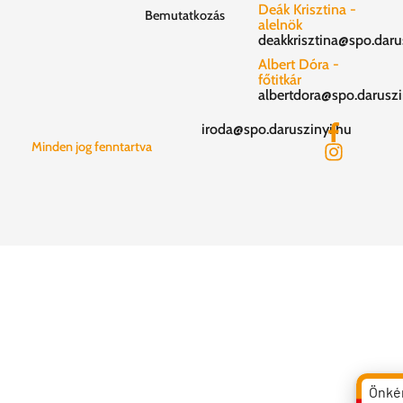
Deák Krisztina -
Bemutatkozás
alelnök
deakkrisztina@spo.daru
Albert Dóra -
főtitkár
albertdora@spo.daruszi
iroda@spo.daruszinyi.hu
Minden jog fenntartva
Önké