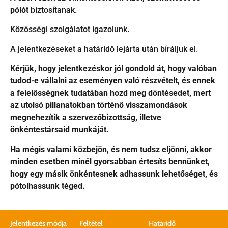
pólót
biztosítanak.
Közösségi szolgálatot igazolunk.
A jelentkezéseket a határidő lejárta után bíráljuk el.
Kérjük, hogy jelentkezéskor jól gondold át, hogy valóban
tudod-e vállalni az eseményen való részvételt, és ennek
a felelősségnek tudatában hozd meg döntésedet, mert
az utolsó pillanatokban történő visszamondások
megnehezítik a szervezőbizottság, illetve
önkéntestársaid munkáját.
Ha mégis valami közbejön, és nem tudsz eljönni, akkor
minden esetben minél gyorsabban értesíts bennünket,
hogy egy másik önkéntesnek adhassunk lehetőséget, és
pótolhassunk téged.
Jelentkezés módja
Feltétel
Határidő