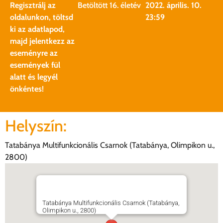
Regisztrálj az
Betöltött 16. életév
2022. április. 10.
oldalunkon, töltsd
23:59
ki az adatlapod,
majd jelentkezz az
eseményre az
események fül
alatt és legyél
önkéntes!
Helyszín:
Tatabánya Multifunkcionális Csarnok (Tatabánya, Olimpikon u.,
2800)
Tatabánya Multifunkcionális Csarnok (Tatabánya,
Olimpikon u., 2800)