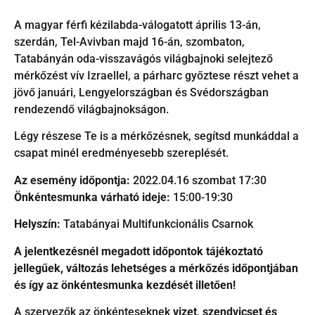
A magyar férfi kézilabda-válogatott április 13-án,
szerdán, Tel-Avivban majd 16-án, szombaton,
Tatabányán oda-visszavágós világbajnoki selejtező
mérkőzést vív Izraellel, a párharc győztese részt vehet a
jövő januári, Lengyelországban és Svédországban
rendezendő világbajnokságon.
Légy részese Te is a mérkőzésnek, segítsd munkáddal a
csapat minél eredményesebb szereplését.
Az esemény időpontja:
2022.04.16 szombat 17:30
Önkéntesmunka várható ideje:
15:00-19:30
Helyszín:
Tatabányai Multifunkcionális Csarnok
A jelentkezésnél megadott időpontok tájékoztató
jellegűek, változás lehetséges a mérkőzés időpontjában
és így az önkéntesmunka kezdését illetően!
A szervezők az önkénteseknek
vizet, szendvicset és