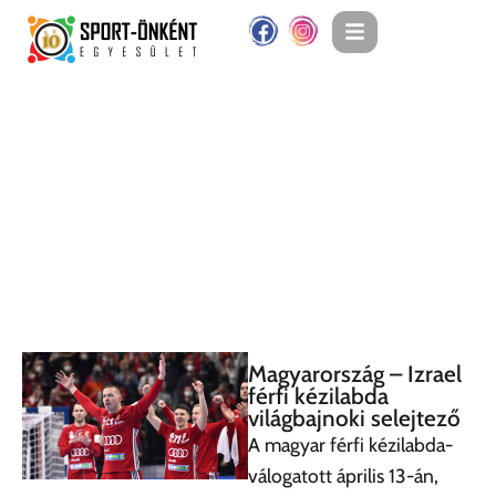
Magyarország – Izrael
férfi kézilabda
világbajnoki selejtező
A magyar férfi kézilabda-
válogatott április 13-án,