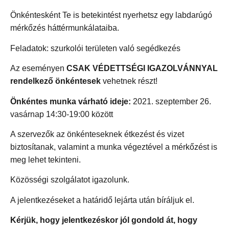
Önkéntesként Te is betekintést nyerhetsz egy labdarúgó
mérkőzés háttérmunkálataiba.
Feladatok: szurkolói területen való segédkezés
Az eseményen
CSAK VÉDETTSÉGI IGAZOLVÁNNYAL
rendelkező önkéntesek
vehetnek részt!
Önkéntes munka várható ideje:
2021.
szeptember 26.
vasárnap 14:30-19:00 között
A szervezők az önkénteseknek étkezést és vizet
biztosítanak, valamint a munka végeztével a mérkőzést is
meg lehet tekinteni.
Közösségi szolgálatot igazolunk.
A jelentkezéseket a határidő lejárta után bíráljuk el.
Kérjük, hogy jelentkezéskor jól gondold át, hogy