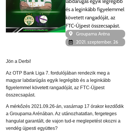
labdarúgás egyik legrégibb
és a leginkább figyelemmel
követett rangadóját, az
FTC-Újpest összecsapást.
Groupama Aréna
2021. szeptember. 26
Jön a Derbi!
Az OTP Bank Liga 7. fordulójában rendezik meg a
magyar labdarúgás egyik legrégibb és a leginkább
figyelemmel követett rangadóját, az FTC-Újpest
összecsapást.
A mérkőzés 2021.09.26-án, vasárnap 17 órakor kezdődik
a Groupama Arénában. Az utánozhatatlan, fergeteges
hangulat garantált, de vajon tud-e meglepetést okozni a
vendég újpesti együttes?