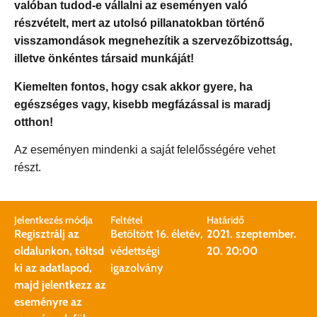
valóban tudod-e vállalni az eseményen való
részvételt, mert az utolsó pillanatokban történő
visszamondások megnehezítik a szervezőbizottság,
illetve önkéntes társaid munkáját!
Kiemelten fontos, hogy csak akkor gyere, ha
egészséges vagy, kisebb megfázással is maradj
otthon!
Az eseményen mindenki a saját felelősségére vehet
részt.
Jelentkezés módja
Feltétel
Határidő
Regisztrálj az
Betöltött 16. életév,
2021. szeptember.
oldalunkon, töltsd
védettségi
20. 20:00
ki az adatlapod,
igazolvány
majd jelentkezz az
eseményre az