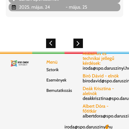
2025. május. 24
- május. 25
Általános és
technikai jellegű
Menü
kérdések:
iroda@spo.daruszinyi.h
Sztorik
Biró Dávid - elnök
Események
birodavid@spo.daruszin
Deák Krisztina -
Bemutatkozás
alelnök
deakkrisztina@spo.daru
Albert Dóra -
főtitkár
albertdora@spo.daruszi
iroda@spo.daruszinyi.hu