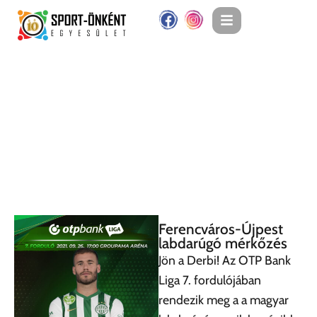
Ferencváros-Újpest
labdarúgó mérkőzés
Jön a Derbi! Az OTP Bank
Liga 7. fordulójában
rendezik meg a a magyar