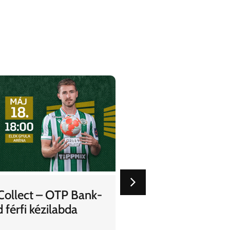
2025.05.06
ollect – OTP Bank-
Ferencvárosi TC – 
férfi kézilabda
labdarúgó mérkőz