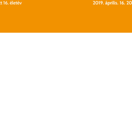
t 16. életév
2019. április. 16. 2