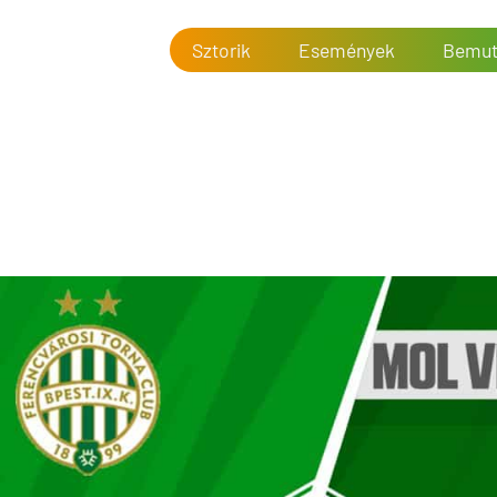
Sztorik
Események
Bemut