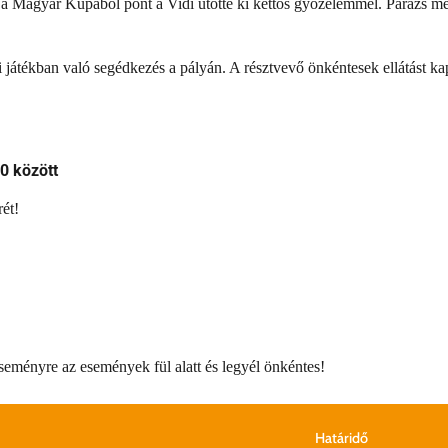
sz a Magyar Kupából pont a Vidi ütötte ki kettős győzelemmel. Parázs m
ei játékban való segédkezés a pályán. A résztvevő önkéntesek ellátást ka
0 között
ét!
eseményre az események fül alatt és legyél önkéntes!
Határidő