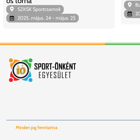
ös torna
Bu
SZKSK Sportcsarnok
20
2025. május. 24
- május. 25
Minden jog fenntartva