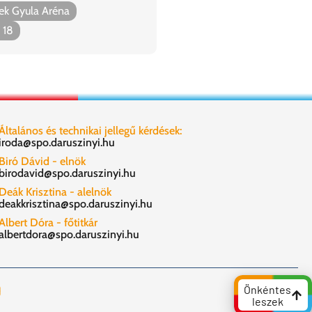
Budapest, Groupama A
ek Gyula Aréna
2025. május. 18
 18
Általános és technikai jellegű kérdések:
iroda@spo.daruszinyi.hu
Biró Dávid - elnök
birodavid@spo.daruszinyi.hu
Deák Krisztina - alelnök
deakkrisztina@spo.daruszinyi.hu
Albert Dóra - főtitkár
albertdora@spo.daruszinyi.hu
Önkéntes
leszek