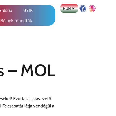
HUN
Galéria
GYIK
Rólunk mondták
s – MOL
seket! Ezúttal a listavezető
Fc csapatát látja vendégül a