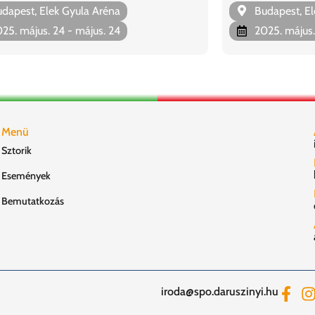
dapest, Elek Gyula Aréna
Budapest, El
25. május. 24
- május. 24
2025. május.
Menü
Sztorik
Események
Bemutatkozás
iroda@spo.daruszinyi.hu