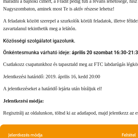
maradni a bajnoki címért, a Fradit pedig fűti a revans lehetősége, hi
Nagyszombaton, aminek most Te is aktív részese lehetsz!
A feladatok között szerepel a szurkolók körüli feladatok, illetve félid
zavartalanul tekinthetik meg a lelátón.
Közösségi szolgálatot igazolunk.
Önkéntesmunka várható ideje:
április 20 szombat 16:30-21:3
Csatlakozz csapatunkhoz és tapasztald meg az FTC labdarúgás légkör
Jelentkezési határidő: 2019. április 16, kedd 20:00
A jelentkezéseket a határidő lejárta után bíráljuk el!
Jelentkezési módja:
Regisztrálj az oldalunkon, töltsd ki az adatlapod, majd jelentkezz az 
Jelentkezés módja
Feltétel