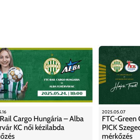
.16
2025.05.07
Rail Cargo Hungária – Alba
FTC-Green C
rvár KC női kézilabda
PICK Szeged 
őzés
mérkőzés