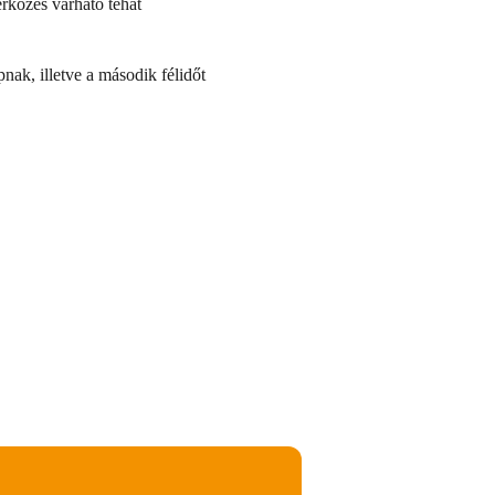
érkőzés várható tehát
pnak, illetve a második félidőt