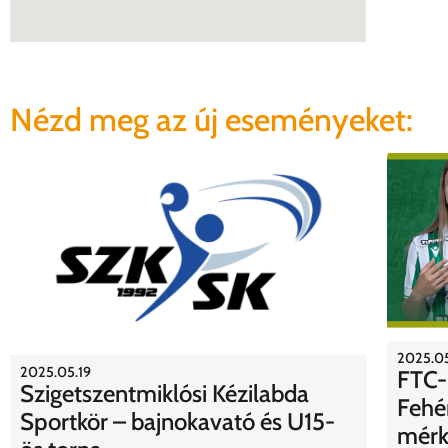
Nézd meg az új eseményeket:
2025.05
2025.05.19
FTC-
Szigetszentmiklósi Kézilabda
Fehé
Sportkör – bajnokavató és U15-
mérk