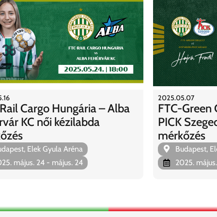
.16
2025.05.07
Rail Cargo Hungária – Alba
FTC-Green C
rvár KC női kézilabda
PICK Szeged 
őzés
mérkőzés
dapest, Elek Gyula Aréna
Budapest, El
25. május. 24
- május. 24
2025. május.