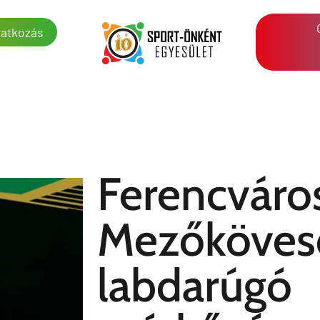
atkozás
Ferencváro
Mezőköves
labdarúgó