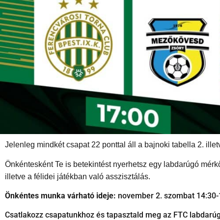
Jelenleg mindkét csapat 22 ponttal áll a bajnoki tabella 2. ill
Önkéntesként Te is betekintést nyerhetsz egy labdarúgó mérkő
illetve a félidei játékban való asszisztálás.
Önkéntes munka várható ideje:
november 2. szombat 14:30-1
Csatlakozz csapatunkhoz és tapasztald meg az FTC labdarúg