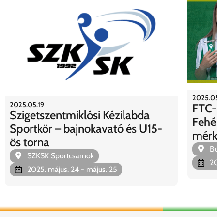
2025.05
2025.05.19
FTC-
Szigetszentmiklósi Kézilabda
Fehé
Sportkör – bajnokavató és U15-
mérk
ös torna
Bu
SZKSK Sportcsarnok
20
2025. május. 24
- május. 25