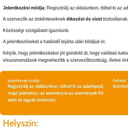
Jelentkezési módja:
Regisztrálj az oldalunkon, töltsd ki az 
A szervezők az önkénteseknek
étkezést és vizet
biztosítanak
Közösségi szolgálatot igazolunk.
A jelentkezéseket a határidő lejárta után bíráljuk el.
Kérjük, hogy jelentkezéskor jól gondold át, hogy valóban tudod
visszamondások megnehezítik a szervezőbizottság, illetve ön
Jelentkezés módja
Feltétel
Regisztrálj az oldalunkon, töltsd ki az adatlapod,
Betöltöt
majd jelentkezz az eseményre az események fül
alatt és legyél önkéntes!
Helyszín: