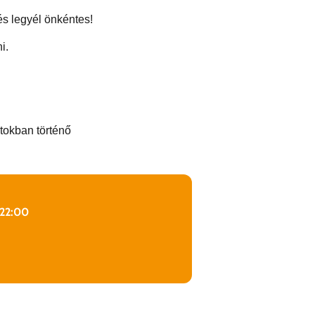
és legyél önkéntes!
i.
atokban történő
 22:00