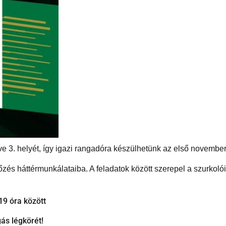
etve 3. helyét, így igazi rangadóra készülhetünk az első novembe
zés háttérmunkálataiba. A feladatok között szerepel a szurkolói
9 óra között
ás légkörét!