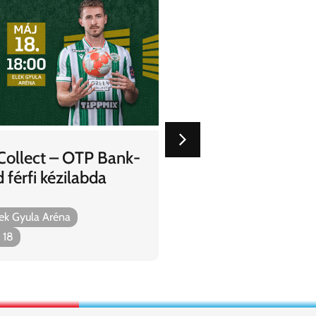
2025.05.06
ollect – OTP Bank-
Ferencvárosi TC – 
férfi kézilabda
labdarúgó mérkőz
Budapest, Groupama A
ek Gyula Aréna
2025. május. 18
 18