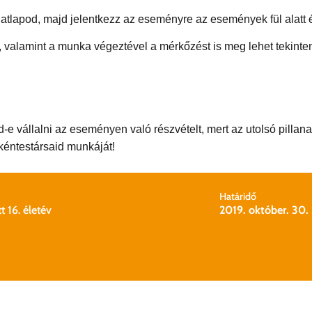
adatlapod, majd jelentkezz az eseményre az események fül alatt 
, valamint a munka végeztével a mérkőzést is meg lehet tekinten
-e vállalni az eseményen való részvételt, mert az utolsó pillan
kéntestársaid munkáját!
Határidő
t 16. életév
2019. október. 30.