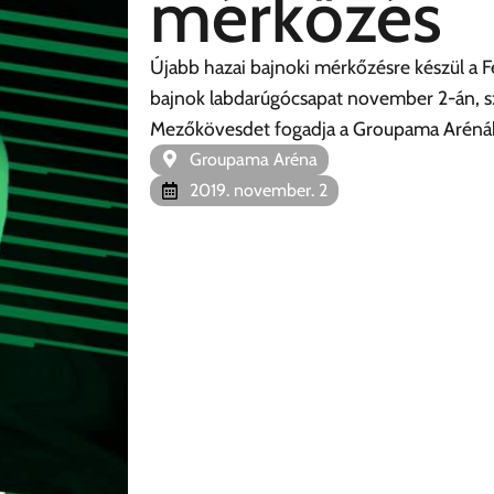
mérkőzés
Újabb hazai bajnoki mérkőzésre készül a 
bajnok labdarúgócsapat november 2-án, 
Mezőkövesdet fogadja a Groupama Aréná
Groupama Aréna
2019. november. 2