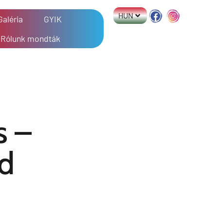
HUN
Galéria
GYIK
Rólunk mondták
s –
d