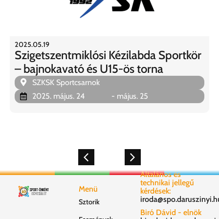
2025.05.19
Szigetszentmiklósi Kézilabda Sportkör
– bajnokavató és U15-ös torna
SZKSK Sportcsarnok
2025. május. 24
- május. 25
Általános és
technikai jellegű
Menü
kérdések:
iroda@spo.daruszinyi.h
Sztorik
Biró Dávid - elnök