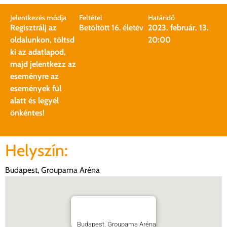
Jelentkezés módja
Feltétel
Határidő
Regisztrálj az
Betöltött 16. életév
2023. február. 13.
oldalunkon, töltsd
20:00
ki az adatlapod,
majd jelentkezz az
eseményre az
események fül
alatt és legyél
önkéntes!
Helyszín:
Budapest, Groupama Aréna
Budapest, Groupama Aréna