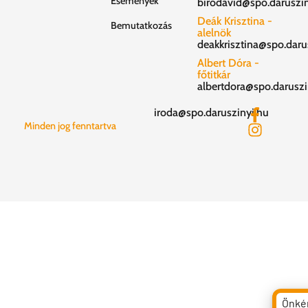
Események
birodavid@spo.daruszin
Deák Krisztina -
Bemutatkozás
alelnök
deakkrisztina@spo.daru
Albert Dóra -
főtitkár
albertdora@spo.daruszi
iroda@spo.daruszinyi.hu
Minden jog fenntartva
Önké