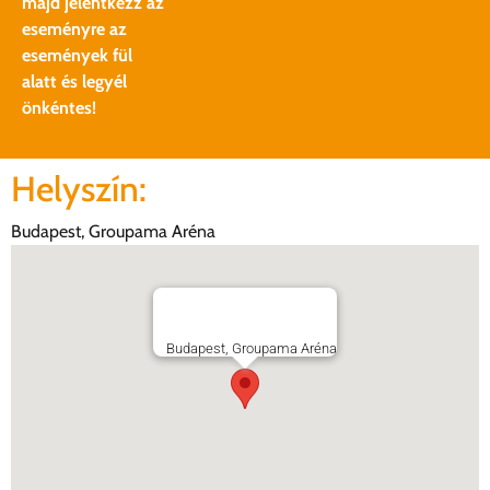
majd jelentkezz az
eseményre az
események fül
alatt és legyél
önkéntes!
Helyszín:
Budapest, Groupama Aréna
Budapest, Groupama Aréna