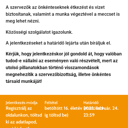
A szervezők az önkénteseknek étkezést és vizet
biztosítanak, valamint a munka végeztével a meccset is
meg lehet nézni.
Közösségi szolgálatot igazolunk.
A jelentkezéseket a határidő lejárta után bíráljuk el.
Kérjük, hogy jelentkezéskor jól gondold át, hogy valóban
tudod-e vállalni az eseményen való részvételt, mert az
utolsó pillanatokban történő visszamondások
megnehezítik a szervezőbizottság, illetve önkéntes
társaid munkáját!
Jelentkezés módja
Feltétel
Határidő
Regisztrálj az
betöltött 16. életév (március 1-
2025. február. 24.
oldalunkon, töltsd
ig töltsd be)
23:59
ki az adatlapod,