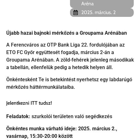
Aréna
2025. március. 2
Újabb hazai bajnoki mérkőzés a Groupama Arénában
A Ferencváros az OTP Bank Liga 22. fordulójában az
ETO FC Győr együttesét fogadja, március 2-án a
Groupama Arénában. A zöld-fehérek jelenleg másodikak
a tabellán, ellenfelük pedig a hetedik helyen áll.
Önkéntesként Te is betekintést nyerhetsz egy labdarúgó
mérkőzés háttérmunkálataiba.
Jelentkezni ITT tudsz!
Feladatok:
szurkolói területen való segédkezés
Önkéntes munka várható ideje: 2025. március 2.,
vasárnap, 15:30-20:00 között