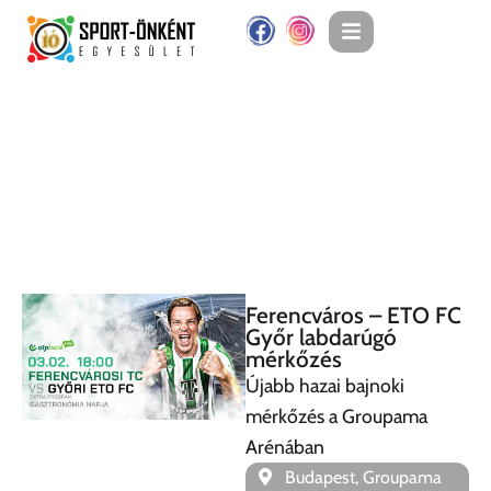
Ferencváros – ETO FC
Győr labdarúgó
mérkőzés
Újabb hazai bajnoki
mérkőzés a Groupama
Arénában
Budapest, Groupama