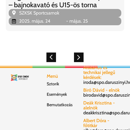
– bajnokavató és U15-ös torna
SZKSK Sportcsarnok
2025. május. 24
- május. 25
Általános és
technikai jellegű
Menü
kérdések:
iroda@spo.daruszinyi.h
Sztorik
Biró Dávid - elnök
Események
birodavid@spo.daruszin
Deák Krisztina -
Bemutatkozás
alelnök
deakkrisztina@spo.daru
Albert Dóra -
főtitkár