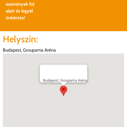
események fül
alatt és legyél
önkéntes!
Helyszín:
Budapest, Groupama Aréna
Budapest, Groupama Aréna