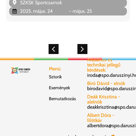
SZKSK Sportcsarnok
2025. május. 24
- május. 25
Általános és
technikai jellegű
Menü
kérdések:
iroda@spo.daruszinyi.h
Sztorik
Biró Dávid - elnök
Események
birodavid@spo.daruszin
Deák Krisztina -
Bemutatkozás
alelnök
deakkrisztina@spo.daru
Albert Dóra -
főtitkár
albertdora@spo.daruszi