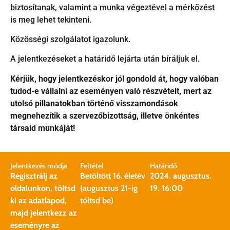
biztosítanak, valamint a munka végeztével a mérkőzést
is meg lehet tekinteni.
Közösségi szolgálatot igazolunk.
A jelentkezéseket a határidő lejárta után bíráljuk el.
Kérjük, hogy jelentkezéskor jól gondold át, hogy valóban
tudod-e vállalni az eseményen való részvételt, mert az
utolsó pillanatokban történő visszamondások
megnehezítik a szervezőbizottság, illetve önkéntes
társaid munkáját!
Jelentkezés módja
Feltétel
Határidő
Regisztrálj az
Betöltött 16. életév
2024. augusztus.
oldalunkon, töltsd
(augusztus 21-ig
19. 16:00
ki az adatlapod,
töltsd be)
majd jelentkezz az
eseményre az