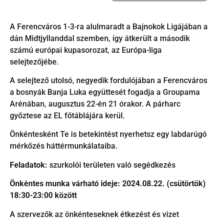
A Ferencváros 1-3-ra alulmaradt a Bajnokok Ligájában a
dán Midtjyllanddal szemben, így átkerült a második
számú európai kupasorozat, az Európa-liga
selejtezőjébe.
A selejtező utolsó, negyedik fordulójában a Ferencváros
a bosnyák Banja Luka együttesét fogadja a Groupama
Arénában, augusztus 22-én 21 órakor. A párharc
győztese az EL főtáblájára kerül.
Önkéntesként Te is betekintést nyerhetsz egy labdarúgó
mérkőzés háttérmunkálataiba.
Feladatok:
szurkolói területen való segédkezés
Önkéntes munka várható ideje: 2024.08.22. (csütörtök)
18:30-23:00 között
A szervezők az önkénteseknek étkezést és vizet