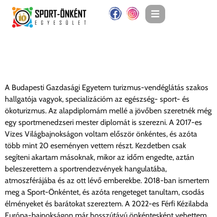
Walter Vivien
A Budapesti Gazdasági Egyetem turizmus-vendéglátás szakos
hallgatója vagyok, specializációm az egészség- sport- és
ökoturizmus. Az alapdiplomám mellé a jövőben szeretnék még
egy sportmenedzseri mester diplomát is szerezni. A 2017-es
Vizes Világbajnokságon voltam először önkéntes, és azóta
több mint 20 eseményen vettem részt. Kezdetben csak
segíteni akartam másoknak, mikor az időm engedte, aztán
beleszerettem a sportrendezvények hangulatába,
atmoszférájába és az ott lévő emberekbe. 2018-ban ismertem
meg a Sport-Önkéntet, és azóta rengeteget tanultam, csodás
élményeket és barátokat szereztem. A 2022-es Férfi Kézilabda
Európa-bajnokságon már hosszútávú önkéntesként vehettem