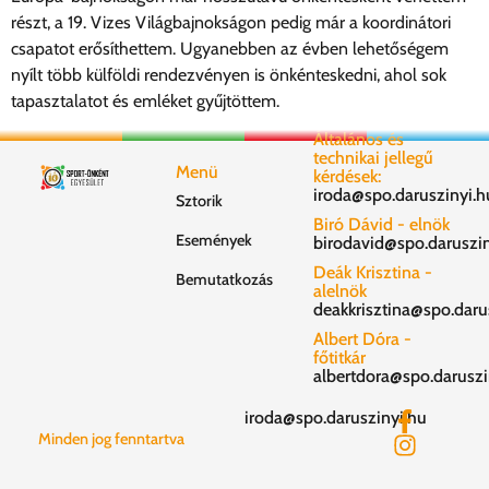
részt, a 19. Vizes Világbajnokságon pedig már a koordinátori
csapatot erősíthettem. Ugyanebben az évben lehetőségem
nyílt több külföldi rendezvényen is önkénteskedni, ahol sok
tapasztalatot és emléket gyűjtöttem.
Általános és
technikai jellegű
Menü
kérdések:
iroda@spo.daruszinyi.h
Sztorik
Biró Dávid - elnök
Események
birodavid@spo.daruszin
Deák Krisztina -
Bemutatkozás
alelnök
deakkrisztina@spo.daru
Albert Dóra -
főtitkár
albertdora@spo.daruszi
iroda@spo.daruszinyi.hu
Minden jog fenntartva