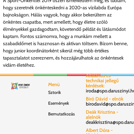
A Sport-Önkénttel 2019 őszén ismerkedtem meg, és tudtam,
hogy szeretnék önkénteskedni a 2020-as vízilabda Európa
bajnokságon. Hálás vagyok, hogy akkor bekerültem az
önkéntes csapatba, mert amellett, hogy életre szóló
élményekkel gazdagodtam, követendő példát és látásmódot
kaptam. Fontos számomra, hogy a munkám mellett a
szabadidőmet is hasznosan és aktívan töltsem. Bízom benne,
hogy junior koordinátorként sikerül még több értékes
tapasztalatot szereznem, és hozzájárulhatok az önkéntesek
vidám életéhez.
Általános és
technikai jellegű
Menü
kérdések:
iroda@spo.daruszinyi.h
Sztorik
Biró Dávid - elnök
Események
birodavid@spo.daruszin
Deák Krisztina -
Bemutatkozás
alelnök
deakkrisztina@spo.daru
Albert Dóra -