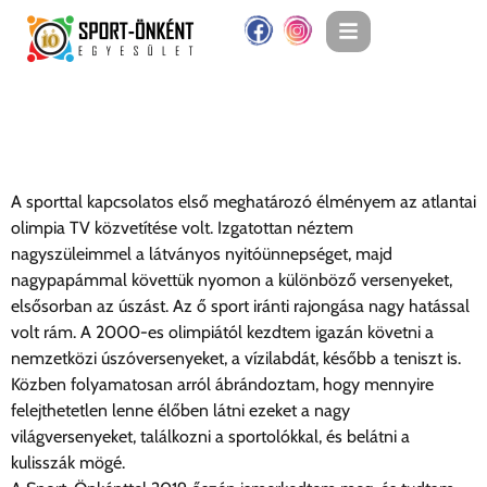
Tóth Enikő
A sporttal kapcsolatos első meghatározó élményem az atlantai
olimpia TV közvetítése volt. Izgatottan néztem
nagyszüleimmel a látványos nyitóünnepséget, majd
nagypapámmal követtük nyomon a különböző versenyeket,
elsősorban az úszást. Az ő sport iránti rajongása nagy hatással
volt rám. A 2000-es olimpiától kezdtem igazán követni a
nemzetközi úszóversenyeket, a vízilabdát, később a teniszt is.
Közben folyamatosan arról ábrándoztam, hogy mennyire
felejthetetlen lenne élőben látni ezeket a nagy
világversenyeket, találkozni a sportolókkal, és belátni a
kulisszák mögé.