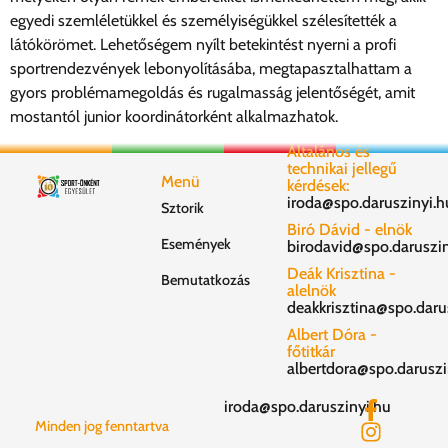
egyedi szemléletükkel és személyiségükkel szélesítették a
látókörömet. Lehetőségem nyílt betekintést nyerni a profi
sportrendezvények lebonyolításába, megtapasztalhattam a
gyors problémamegoldás és rugalmasság jelentőségét, amit
mostantól junior koordinátorként alkalmazhatok.
Általános és
technikai jellegű
Menü
kérdések:
iroda@spo.daruszinyi.h
Sztorik
Biró Dávid - elnök
Események
birodavid@spo.daruszin
Deák Krisztina -
Bemutatkozás
alelnök
deakkrisztina@spo.daru
Albert Dóra -
főtitkár
albertdora@spo.daruszi
iroda@spo.daruszinyi.hu
Minden jog fenntartva