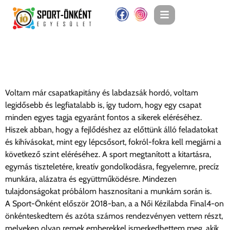
Gyömörey Viktória
Voltam már csapatkapitány és labdazsák hordó, voltam
legidősebb és legfiatalabb is, így tudom, hogy egy csapat
minden egyes tagja egyaránt fontos a sikerek eléréséhez.
Hiszek abban, hogy a fejlődéshez az előttünk álló feladatokat
és kihívásokat, mint egy lépcsősort, fokról-fokra kell megjárni a
következő szint eléréséhez. A sport megtanított a kitartásra,
egymás tiszteletére, kreatív gondolkodásra, fegyelemre, precíz
munkára, alázatra és együttműködésre. Mindezen
tulajdonságokat próbálom hasznosítani a munkám során is.
A Sport-Önként először 2018-ban, a a Női Kézilabda Final4-on
önkénteskedtem és azóta számos rendezvényen vettem részt,
melyeken olyan remek emberekkel ismerkedhettem meg, akik