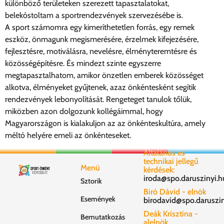
különböző területeken szerezett tapasztalatokat,
belekóstoltam a sportrendezvények szervezésébe is.
A sport számomra egy kimeríthetetlen forrás, egy remek
eszköz, önmagunk megismerésére, érzelmek kifejezésére,
fejlesztésre, motiválásra, nevelésre, élményteremtésre és
közösségépítésre. És mindezt szinte egyszerre
megtapasztalhatom, amikor önzetlen emberek közösséget
alkotva, élményeket gyűjtenek, azaz önkéntesként segítik
rendezvények lebonyolítását. Rengeteget tanulok tőlük,
miközben azon dolgozunk kollégáimmal, hogy
Magyarországon is kialakuljon az az önkénteskultúra, amely
méltó helyére emeli az önkénteseket.
Általános és
technikai jellegű
Menü
kérdések:
iroda@spo.daruszinyi.h
Sztorik
Biró Dávid - elnök
Események
birodavid@spo.daruszin
Deák Krisztina -
Bemutatkozás
alelnök