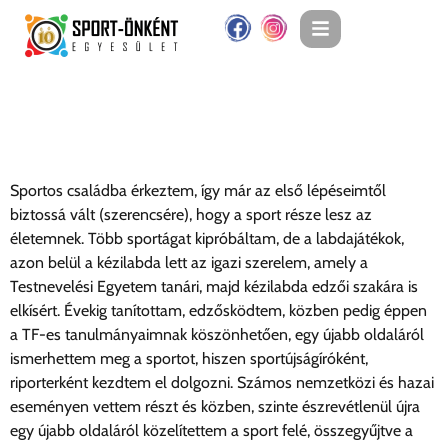
Deák Krisztina
Sportos családba érkeztem, így már az első lépéseimtől
biztossá vált (szerencsére), hogy a sport része lesz az
életemnek. Több sportágat kipróbáltam, de a labdajátékok,
azon belül a kézilabda lett az igazi szerelem, amely a
Testnevelési Egyetem tanári, majd kézilabda edzői szakára is
elkísért. Évekig tanítottam, edzősködtem, közben pedig éppen
a TF-es tanulmányaimnak köszönhetően, egy újabb oldaláról
ismerhettem meg a sportot, hiszen sportújságíróként,
riporterként kezdtem el dolgozni. Számos nemzetközi és hazai
eseményen vettem részt és közben, szinte észrevétlenül újra
egy újabb oldaláról közelítettem a sport felé, összegyűjtve a