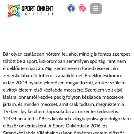
Csábi Evelin
Bár olyan családban nőttem fel, ahol mindig is fontos szerepet
töltött be a sport, kiskoromban semmilyen sportág iránt nem
érdeklődtem igazán. Míg ikertestvérem fociedzéseken, én
zeneiskolában töltöttem szabadidőmet. Érdeklődési köröm
aztán 2009 nyarán jelentősen megváltozott, amikor szüleim
elvittek életem első kézilabda meccsére. Szerelem volt első
látásra, onnantól kezdve pedig folyton kézilabda meccsekre
jártam, és minden meccset, amit csak tudtam, megnéztem a
TV-ben. Így kerültem kapcsolatba az önkénteskedéssel is:
2013-ban a férfi U19-es kézilabda világbajnokságon dolgoztam
először önkéntesként. A Sport-Önkénttel a 2016-os
Strandkézilabda Világbajnokságon önkénteskedtem először,