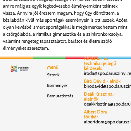
amire máig az egyik legkedvesebb élményemként tekintek
vissza. Annyira jól éreztem magam, hogy úgy döntöttem, a
kézilabdán kívül más sportágak eseményein is ott leszek. Azóta
olyan kevésbé ismert sportágakkal is megismerkedhettem mint
a csörgőlabda, a ritmikus gimnasztika és a szinkronkorcsolya,
valamint rengeteg tapasztalatot, barátot és életre szóló
élményeket szereztem.
Általános és
technikai jellegű
Menü
kérdések:
iroda@spo.daruszinyi.h
Sztorik
Biró Dávid - elnök
Események
birodavid@spo.daruszin
Deák Krisztina -
Bemutatkozás
alelnök
deakkrisztina@spo.daru
Albert Dóra -
főtitkár
albertdora@spo.daruszi