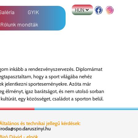
HUN
Galéria
GYIK
Rólunk mondták
világom inkább a rendezvényszervezés. Diplomámat
tapasztaltam, hogy a sport világába nehéz
snek jelentkezni sporteseményekre. Azóta már
 élményt, igaz barátságot, és nem utolsó sorban
ltúrát, egy közösséget, családot a sporton belül.
Általános és technikai jellegű kérdések:
iroda@spo.daruszinyi.hu
Biró Dávid - elnök