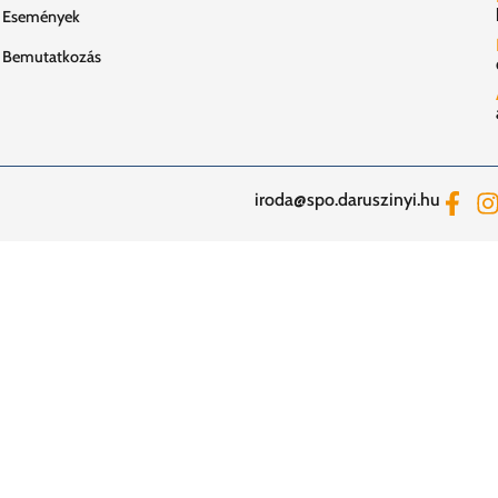
Események
Bemutatkozás
iroda@spo.daruszinyi.hu