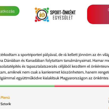
atkozás
cérkodtam a sportriporteri pályával, de rá kellett jönnöm az én 
na Dániában és Kanadában folytattam tanulmányaimat. Hamar meg
apcsolatatépítés és tapasztalatszerzés céljából kezdtem el önkénte
am, amiknek nem csak a karrieremet köszönhetem, hanem rengeteg
égáimmal együttműködve kialakítsuk Magyarországon az önkéntes ku
Menü
Sztorik