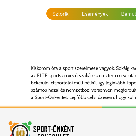
Sztorik
Események
Bemut
Biró Dávid
Kiskorom óta a sport szerelmese vagyok. Sokáig ka
az ELTE sportszervező szakán szereztem meg, utá
bekerülni élsportolói múlt nélkül, így leginkább k
számos hazai és nemzetközi versenyen megfordult
a Sport-Önkéntet. Legfőbb célkitűzésem, hogy koll