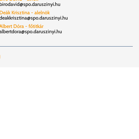
birodavid@spo.daruszinyi.hu
Deák Krisztina - alelnök
deakkrisztina@spo.daruszinyi.hu
Albert Dóra - főtitkár
albertdora@spo.daruszinyi.hu